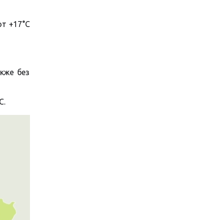
от +17°C
кже без
C.