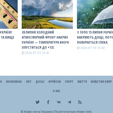
 УКРАЇНУ
28 ЛИПНЯ ХОЛОДНИЙ
З 10 ПО 15 ЛИПНЯ УКРАЇ
° ТА ВИЩЕ
АТМОСФЕРНИЙ ФРОНТ НАКРИЄ
НАКРИЮТЬ ДОЩІ, ПОТ
УКРАЇНУ — ТЕМПЕРАТУРА ВНОЧІ
ПОВЕРНЕТЬСЯ СПЕКА
ОПУСТИТЬСЯ ДО +12С
2026-07-10 16:43
2026-07-27 16:41
ЕО
ЕКОНОМІКА
СВІТ
ДОСЬЄ
КУРЙОЗИ
СПОРТ
ЖИТТЯ
ИЗВЕСТИЯ КИПР
О НАС
©
Известия в Украине (Политические Известия).