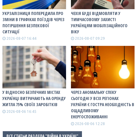
УКРЗАЛІЗНИЦЯ ПОПЕРЕДИЛА ПРО
ЧЕХІЯ БУДЕ ВІДМОВЛЯТИ У
ЗМІНИ В ГРАФІКАХ ПОЇЗДІВ ЧЕРЕЗ
ТИМЧАСОВОМУ ЗАХИСТІ
ПОГІРШЕННЯ БЕЗПЕКОВОЇ
УКРАЇНЦЯМ МОБІЛІЗАЦІЙНОГО
СИТУАЦІЇ
ВІКУ
2026-08-07 16:44
2026-08-07 09:29
У ВІДНОСНО БЕЗПЕЧНИХ МІСТАХ
ЧЕРЕЗ АНОМАЛЬНУ СПЕКУ
УКРАЇНЦІ ВИТРАЧАЮТЬ НА ОРЕНДУ
СЬОГОДНІ У ВСІХ РЕГІОНАХ
ЖИТЛА 75% СВОЇХ ЗАРОБІТКІВ
УКРАЇНИ Є ГОСТРА НЕОБХІДНІСТЬ В
ОЩАДЛИВОМУ
2026-08-06 16:45
ЕНЕРГОСПОЖИВАННІ
2026-08-06 12:28
ВСЕ СТАТЬИ РАЗДЕЛА "ВІЙНА В УКРАЇНІ"