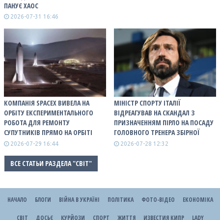
ПАНУЄ ХАОС
2026-07-31 16:46
КОМПАНІЯ SPACEX ВИВЕЛА НА
МІНІСТР СПОРТУ ІТАЛІЇ
ОРБІТУ ЕКСПЕРИМЕНТАЛЬНОГО
ВІДРЕАГУВАВ НА СКАНДАЛ З
РОБОТА ДЛЯ РЕМОНТУ
ПРИЗНАЧЕННЯМ ПІРЛО НА ПОСАДУ
СУПУТНИКІВ ПРЯМО НА ОРБІТІ
ГОЛОВНОГО ТРЕНЕРА ЗБІРНОЇ
2026-07-29 16:44
2026-07-28 12:32
ВСЕ СТАТЬИ РАЗДЕЛА "СВІТ"
НАЧАЛО
БЛОГИ
ВІЙНА В УКРАЇНІ
ПОЛІТИКА
ФОТО-ВІДЕО
ЕКОНОМІКА
СВІТ
ДОСЬЄ
КУРЙОЗИ
СПОРТ
ЖИТТЯ
ИЗВЕСТИЯ КИПР
LADY