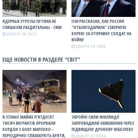
ЯДЕРНЫЕ УГРОЗЫ ПУТИНА НЕ
ISW РАССКАЗАЛ, КАК РОССИЯ
СЛИШКОМ УБЕДИТЕЛЬНЫ - СМИ
"ОТБЛАГОДАРИЛА" СЕВЕРНУЮ
КОРЕЮ ЗА ОТПРАВКУ СОЛДАТ НА
2024-11-26 19:15
ВОЙНУ
2024-11-24 14:30
ЕЩЕ НОВОСТИ В РАЗДЕЛЕ "СВІТ"
В ІСПАНІЇ МАЙЖЕ П'ЯТДЕСЯТ
ЗБРОЙНІ СИЛИ ФІНЛЯНДІЇ
ТИСЯЧ МІГРАНТІВ ПРОРВАЛИ
ЗАПРОВАДИЛИ ОБМЕЖЕННЯ ЧЕРЕЗ
КОРДОН З БОКУ МАРОККО -
ПІДВИЩЕНУ ДРОНОВУ НЕБЕЗПЕКУ
ПЕРІОДИЧНО СПАЛАХУЮТЬ БУНТИ,
2026-07-31 09:34