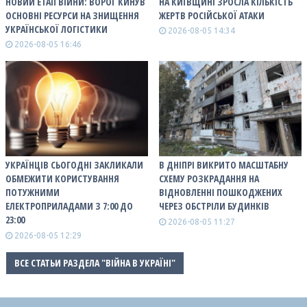
НОВИЙ ЕТАП ВІЙНИ: ВОРОГ КИНУВ
НА КИЇВЩИНІ ЗРОСЛА КІЛЬКІСТЬ
ОСНОВНІ РЕСУРСИ НА ЗНИЩЕННЯ
ЖЕРТВ РОСІЙСЬКОЇ АТАКИ
УКРАЇНСЬКОЇ ЛОГІСТИКИ
2026-08-05 14:34
2026-08-05 16:46
УКРАЇНЦІВ СЬОГОДНІ ЗАКЛИКАЛИ
В ДНІПРІ ВИКРИТО МАСШТАБНУ
ОБМЕЖИТИ КОРИСТУВАННЯ
СХЕМУ РОЗКРАДАННЯ НА
ПОТУЖНИМИ
ВІДНОВЛЕННІ ПОШКОДЖЕНИХ
ЕЛЕКТРОПРИЛАДАМИ З 7:00 ДО
ЧЕРЕЗ ОБСТРІЛИ БУДИНКІВ
23:00
2026-08-05 11:27
2026-08-05 12:29
ВСЕ СТАТЬИ РАЗДЕЛА "ВІЙНА В УКРАЇНІ"