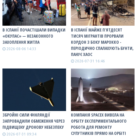
В ІСПАНІЇ ПОЧАСТІШАЛИ ВИПАДКИ
В ІСПАНІЇ МАЙЖЕ П'ЯТДЕСЯТ
«ОКУПАС» — НЕЗАКОННОГО
ТИСЯЧ МІГРАНТІВ ПРОРВАЛИ
ЗАХОПЛЕННЯ ЖИТЛА
КОРДОН З БОКУ МАРОККО -
ПЕРІОДИЧНО СПАЛАХУЮТЬ БУНТИ,
2026-08-06 14:33
ПАНУЄ ХАОС
2026-07-31 16:46
ЗБРОЙНІ СИЛИ ФІНЛЯНДІЇ
КОМПАНІЯ SPACEX ВИВЕЛА НА
ЗАПРОВАДИЛИ ОБМЕЖЕННЯ ЧЕРЕЗ
ОРБІТУ ЕКСПЕРИМЕНТАЛЬНОГО
ПІДВИЩЕНУ ДРОНОВУ НЕБЕЗПЕКУ
РОБОТА ДЛЯ РЕМОНТУ
СУПУТНИКІВ ПРЯМО НА ОРБІТІ
2026-07-31 09:34