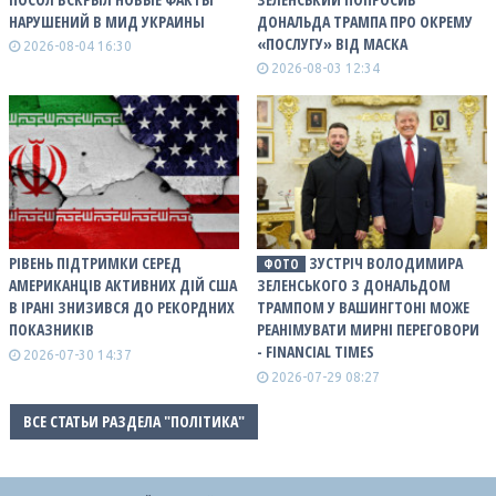
НАРУШЕНИЙ В МИД УКРАИНЫ
ДОНАЛЬДА ТРАМПА ПРО ОКРЕМУ
«ПОСЛУГУ» ВІД МАСКА
2026-08-04 16:30
2026-08-03 12:34
РІВЕНЬ ПІДТРИМКИ СЕРЕД
ЗУСТРІЧ ВОЛОДИМИРА
ФОТО
АМЕРИКАНЦІВ АКТИВНИХ ДІЙ США
ЗЕЛЕНСЬКОГО З ДОНАЛЬДОМ
В ІРАНІ ЗНИЗИВСЯ ДО РЕКОРДНИХ
ТРАМПОМ У ВАШИНГТОНІ МОЖЕ
ПОКАЗНИКІВ
РЕАНІМУВАТИ МИРНІ ПЕРЕГОВОРИ
- FINANCIAL TIMES
2026-07-30 14:37
2026-07-29 08:27
ВСЕ СТАТЬИ РАЗДЕЛА "ПОЛІТИКА"