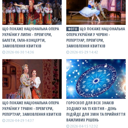
ЩО ПОКАЖЕ НАЦІОНАЛЬНА ОПЕРА
ЩО ПОКАЖЕ НАЦІОНАЛЬНА
ФОТО
УКРАЇНИ У ЛИПНІ - ПРЕМ’ЄРИ,
ОПЕРА УКРАЇНИ У ЧЕРВНІ -
БАЛЕТИ, ГАЛА-КОНЦЕРТИ,
РЕПЕРТУАР, ПРЕМʼЄРИ,
ЗАМОВЛЕННЯ КВИТКІВ
ЗАМОВЛЕННЯ КВИТКІВ
2026-06-30 14:36
2026-05-29 14:42
ЩО ПОКАЖЕ НАЦІОНАЛЬНА ОПЕРА
ГОРОСКОП ДЛЯ ВСІХ ЗНАКІВ
УКРАЇНИ У ТРАВНІ - ПРЕМ’ЄРИ,
ЗОДІАКУ НА 15 КВІТНЯ - ДЕНЬ
РЕПЕРТУАР, ЗАМОВЛЕННЯ КВИТКІВ
ПІДІЙДЕ ДЛЯ ЗМІН ТА ПРИЙНЯТТЯ
ВАЖЛИВИХ РІШЕНЬ
2026-04-29 14:37
2026-04-15 12:32