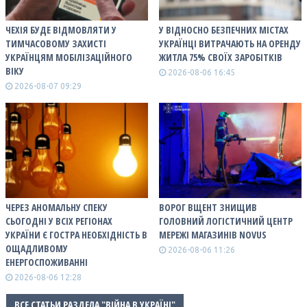
ЧЕХІЯ БУДЕ ВІДМОВЛЯТИ У
У ВІДНОСНО БЕЗПЕЧНИХ МІСТАХ
ТИМЧАСОВОМУ ЗАХИСТІ
УКРАЇНЦІ ВИТРАЧАЮТЬ НА ОРЕНДУ
УКРАЇНЦЯМ МОБІЛІЗАЦІЙНОГО
ЖИТЛА 75% СВОЇХ ЗАРОБІТКІВ
ВІКУ
2026-08-06 16:45
2026-08-07 09:29
ЧЕРЕЗ АНОМАЛЬНУ СПЕКУ
ВОРОГ ВЩЕНТ ЗНИЩИВ
СЬОГОДНІ У ВСІХ РЕГІОНАХ
ГОЛОВНИЙ ЛОГІСТИЧНИЙ ЦЕНТР
УКРАЇНИ Є ГОСТРА НЕОБХІДНІСТЬ В
МЕРЕЖІ МАГАЗИНІВ NOVUS
ОЩАДЛИВОМУ
2026-08-06 11:26
ЕНЕРГОСПОЖИВАННІ
2026-08-06 12:28
ВСЕ СТАТЬИ РАЗДЕЛА "ВІЙНА В УКРАЇНІ"