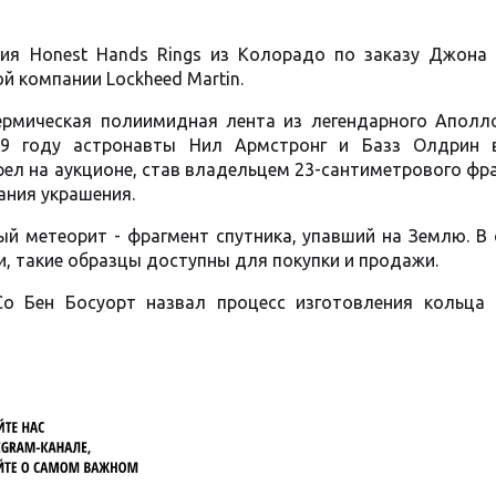
ия Honest Hands Rings из Колорадо по заказу Джона 
 компании Lockheed Martin.
рмическая полиимидная лента из легендарного Аполло
69 году астронавты Нил Армстронг и Базз Олдрин 
рел на аукционе, став владельцем 23-сантиметрового фр
ания украшения.
 метеорит - фрагмент спутника, упавший на Землю. В 
и, такие образцы доступны для покупки и продажи.
Co Бен Босуорт назвал процесс изготовления кольца