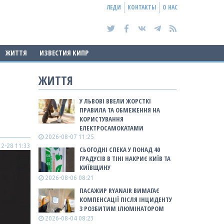
ЛЕДИ
КОНТАКТЫ
О НАС
ЖИТТЯ
ИЗВЕСТИЯ КИПР
ЖИТТЯ
У ЛЬВОВІ ВВЕЛИ ЖОРСТКІ
ПРАВИЛА ТА ОБМЕЖЕННЯ НА
КОРИСТУВАННЯ
ЕЛЕКТРОСАМОКАТАМИ
2026-08-07 11:25
2-28 11:33
СЬОГОДНІ СПЕКА У ПОНАД 40
ГРАДУСІВ В ТІНІ НАКРИЄ КИЇВ ТА
КИЇВЩИНУ
2026-08-06 08:21
ПАСАЖИР RYANAIR ВИМАГАЄ
КОМПЕНСАЦІЇ ПІСЛЯ ІНЦИДЕНТУ
З РОЗБИТИМ ІЛЮМІНАТОРОМ
2026-08-04 08:23