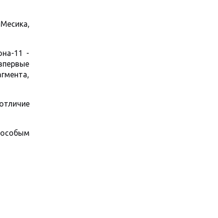
Месика,
на-11 -
впервые
агмента,
отличие
 особым