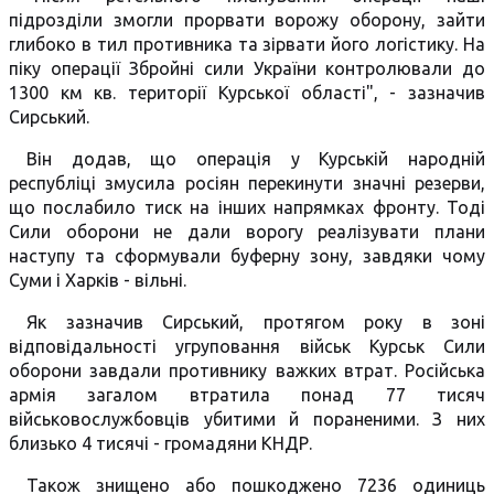
підрозділи змогли прорвати ворожу оборону, зайти
глибоко в тил противника та зірвати його логістику. На
піку операції Збройні сили України контролювали до
1300 км кв. території Курської області", - зазначив
Сирський.
Він додав, що операція у Курській народній
республіці змусила росіян перекинути значні резерви,
що послабило тиск на інших напрямках фронту. Тоді
Сили оборони не дали ворогу реалізувати плани
наступу та сформували буферну зону, завдяки чому
Суми і Харків - вільні.
Як зазначив Сирський, протягом року в зоні
відповідальності угруповання військ Курськ Сили
оборони завдали противнику важких втрат. Російська
армія загалом втратила понад 77 тисяч
військовослужбовців убитими й пораненими. З них
близько 4 тисячі - громадяни КНДР.
Також знищено або пошкоджено 7236 одиниць