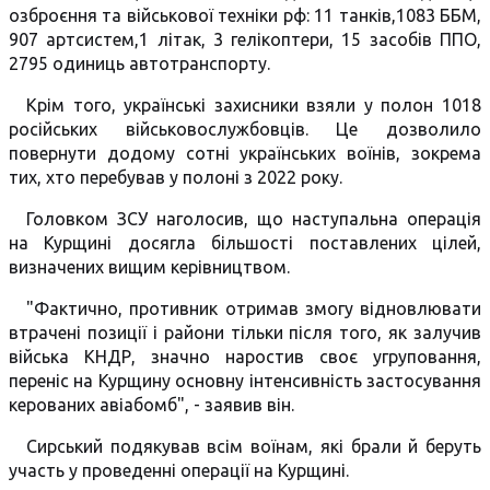
озброєння та військової техніки рф: 11 танків,1083 ББМ,
907 артсистем,1 літак, 3 гелікоптери, 15 засобів ППО,
2795 одиниць автотранспорту.
Крім того, українські захисники взяли у полон 1018
російських військовослужбовців. Це дозволило
повернути додому сотні українських воїнів, зокрема
тих, хто перебував у полоні з 2022 року.
Головком ЗСУ наголосив, що наступальна операція
на Курщині досягла більшості поставлених цілей,
визначених вищим керівництвом.
"Фактично, противник отримав змогу відновлювати
втрачені позиції і райони тільки після того, як залучив
війська КНДР, значно наростив своє угруповання,
переніс на Курщину основну інтенсивність застосування
керованих авіабомб", - заявив він.
Сирський подякував всім воїнам, які брали й беруть
участь у проведенні операції на Курщині.