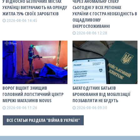
У ВІДНОСНО БЕЗПЕЧНИХ МІСТАХ
ЧЕРЕЗ АНОМАЛЬНУ СПЕКУ
УКРАЇНЦІ ВИТРАЧАЮТЬ НА ОРЕНДУ
СЬОГОДНІ У ВСІХ РЕГІОНАХ
ЖИТЛА 75% СВОЇХ ЗАРОБІТКІВ
УКРАЇНИ Є ГОСТРА НЕОБХІДНІСТЬ В
ОЩАДЛИВОМУ
2026-08-06 16:45
ЕНЕРГОСПОЖИВАННІ
2026-08-06 12:28
ВОРОГ ВЩЕНТ ЗНИЩИВ
БАГАТОДІТНИХ БАТЬКІВ
ГОЛОВНИЙ ЛОГІСТИЧНИЙ ЦЕНТР
БРОНЮВАННЯ ВІД МОБІЛІЗАЦІЇ
МЕРЕЖІ МАГАЗИНІВ NOVUS
ПОЗБАВЛЯТИ НЕ БУДУТЬ
2026-08-06 11:26
2026-08-06 09:30
ВСЕ СТАТЬИ РАЗДЕЛА "ВІЙНА В УКРАЇНІ"