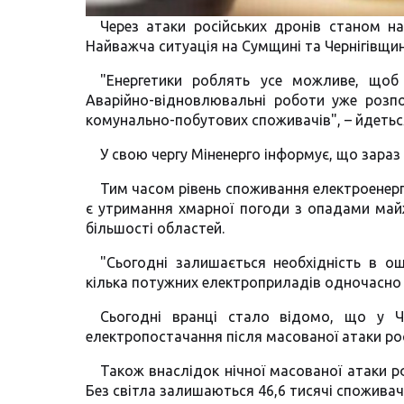
Через атаки російських дронів станом на
Найважча ситуація на Сумщині та Чернігівщин
"Енергетики роблять усе можливе, що
Аварійно-відновлювальні роботи уже розпо
комунально-побутових споживачів", – йдетьс
У свою чергу Міненерго інформує, що зараз
Тим часом рівень споживання електроенергі
є утримання хмарної погоди з опадами майж
більшості областей.
"Сьогодні залишається необхідність в ощ
кілька потужних електроприладів одночасно у 
Сьогодні вранці стало відомо, що у Че
електропостачання після масованої атаки рос
Також внаслідок нічної масованої атаки р
Без світла залишаються 46,6 тисячі споживачі