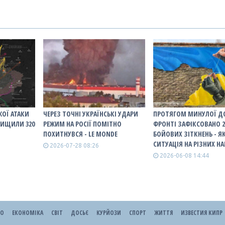
ЖОЇ АТАКИ
ЧЕРЕЗ ТОЧНІ УКРАЇНСЬКІ УДАРИ
ПРОТЯГОМ МИНУЛОЇ Д
НИЩИЛИ 320
РЕЖИМ НА РОСІЇ ПОМІТНО
ФРОНТІ ЗАФІКСОВАНО 2
ПОХИТНУВСЯ - LE MONDE
БОЙОВИХ ЗІТКНЕНЬ - Я
СИТУАЦІЯ НА РІЗНИХ Н
2026-07-28 08:26
2026-06-08 14:44
ЕО
ЕКОНОМІКА
СВІТ
ДОСЬЄ
КУРЙОЗИ
СПОРТ
ЖИТТЯ
ИЗВЕСТИЯ КИПР