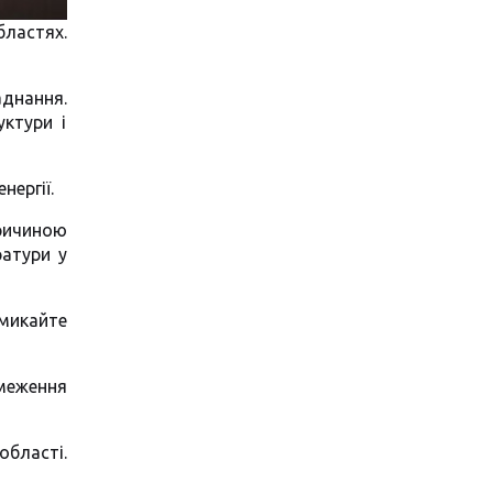
бластях.
днання.
уктури і
нергії.
Причиною
ратури у
вмикайте
меження
області.