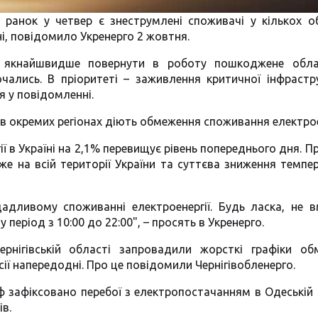
 ранок у четвер є знеструмлені споживачі у кількох о
і, повідомило Укренерго 2 жовтня.
б якнайшвидше повернути в роботу пошкоджене обла
чались. В пріоритеті – заживлення критичної інфрастр
я у повідомленні.
 в окремих регіонах діють обмеження споживання електрое
ї в Україні на 2,1% перевищує рівень попереднього дня. 
е на всій території України та суттєва зниження темпе
адливому споживанні електроенергії. Будь ласка, не 
період з 10:00 до 22:00", – просять в Укренерго.
рнігівській області запровадили жорсткі графіки об
ії напередодні. Про це повідомили Чернігівобленерго.
ф зафіксовано перебої з електропостачанням в Одеській 
в.