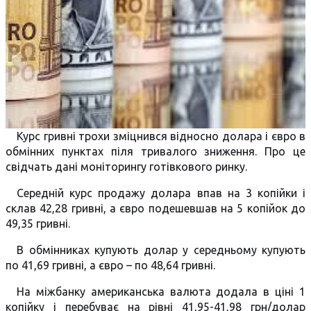
Курс гривні трохи зміцнився відносно долара і євро в
обмінних пунктах піля тривалого зниження. Про це
свідчать дані моніторингу готівкового ринку.
Середній курс продажу долара впав на 3 копійки і
склав 42,28 гривні, а євро подешевшав на 5 копійок до
49,35 гривні.
В обмінниках купують долар у середньому купують
по 41,69 гривні, а євро – по 48,64 гривні.
На міжбанку американська валюта додала в ціні 1
копійку і перебуває на рівні 41,95-41,98 грн/долар