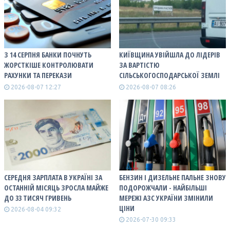
З 14 СЕРПНЯ БАНКИ ПОЧНУТЬ
КИЇВЩИНА УВІЙШЛА ДО ЛІДЕРІВ
ЖОРСТКІШЕ КОНТРОЛЮВАТИ
ЗА ВАРТІСТЮ
РАХУНКИ ТА ПЕРЕКАЗИ
СІЛЬСЬКОГОСПОДАРСЬКОЇ ЗЕМЛІ
2026-08-07 12:27
2026-08-07 08:26
СЕРЕДНЯ ЗАРПЛАТА В УКРАЇНІ ЗА
БЕНЗИН І ДИЗЕЛЬНЕ ПАЛЬНЕ ЗНОВУ
ОСТАННІЙ МІСЯЦЬ ЗРОСЛА МАЙЖЕ
ПОДОРОЖЧАЛИ - НАЙБІЛЬШІ
ДО 33 ТИСЯЧ ГРИВЕНЬ
МЕРЕЖІ АЗС УКРАЇНИ ЗМІНИЛИ
ЦІНИ
2026-08-04 09:32
2026-07-30 09:33