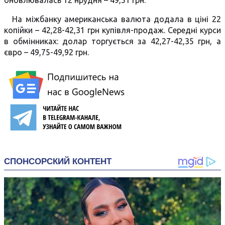
оновлювалась 12 нрудня – 49,51 грн.
На міжбанку американська валюта додала в ціні 22
копійки – 42,28-42,31 грн купівля-продаж. Середні курси
в обмінниках: долар торгується за 42,27-42,35 грн, а
євро – 49,75-49,92 грн.