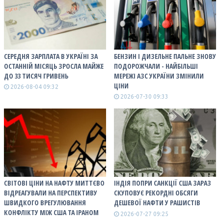
СЕРЕДНЯ ЗАРПЛАТА В УКРАЇНІ ЗА
БЕНЗИН І ДИЗЕЛЬНЕ ПАЛЬНЕ ЗНОВУ
ОСТАННІЙ МІСЯЦЬ ЗРОСЛА МАЙЖЕ
ПОДОРОЖЧАЛИ - НАЙБІЛЬШІ
ДО 33 ТИСЯЧ ГРИВЕНЬ
МЕРЕЖІ АЗС УКРАЇНИ ЗМІНИЛИ
ЦІНИ
2026-08-04 09:32
2026-07-30 09:33
СВІТОВІ ЦІНИ НА НАФТУ МИТТЄВО
ІНДІЯ ПОПРИ САНКЦІЇ США ЗАРАЗ
ВІДРЕАГУВАЛИ НА ПЕРСПЕКТИВУ
СКУПОВУЄ РЕКОРДНІ ОБСЯГИ
ШВИДКОГО ВРЕГУЛЮВАННЯ
ДЕШЕВОЇ НАФТИ У РАШИСТІВ
КОНФЛІКТУ МІЖ США ТА ІРАНОМ
2026-07-27 09:25