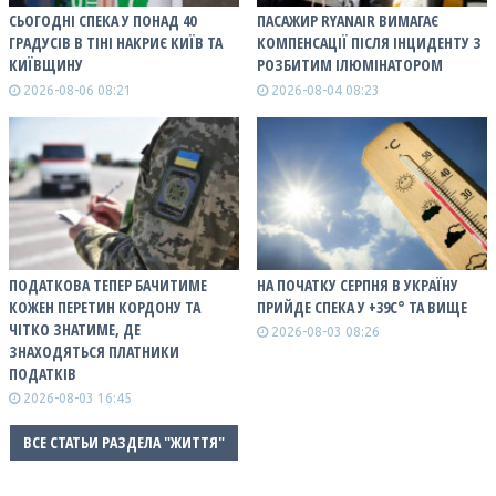
СЬОГОДНІ СПЕКА У ПОНАД 40
ПАСАЖИР RYANAIR ВИМАГАЄ
ГРАДУСІВ В ТІНІ НАКРИЄ КИЇВ ТА
КОМПЕНСАЦІЇ ПІСЛЯ ІНЦИДЕНТУ З
КИЇВЩИНУ
РОЗБИТИМ ІЛЮМІНАТОРОМ
2026-08-06 08:21
2026-08-04 08:23
ПОДАТКОВА ТЕПЕР БАЧИТИМЕ
НА ПОЧАТКУ СЕРПНЯ В УКРАЇНУ
КОЖЕН ПЕРЕТИН КОРДОНУ ТА
ПРИЙДЕ СПЕКА У +39С° ТА ВИЩЕ
ЧІТКО ЗНАТИМЕ, ДЕ
2026-08-03 08:26
ЗНАХОДЯТЬСЯ ПЛАТНИКИ
ПОДАТКІВ
2026-08-03 16:45
ВСЕ СТАТЬИ РАЗДЕЛА "ЖИТТЯ"