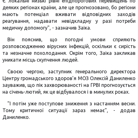
Є локальні низькі рівні епідпорогових перевищень по
деяких регіонах країни, але це прогнозовано, бо регіони
мають потенціал вживати відповідних заходів
реагування, надавати невідкладну у разі потреби
медичну допомогу", - зазначив Заіка.
Він пояснив, що погодні умови сприяють
розповсюдженню вірусних інфекцій, оскільки є сирість
та незначне похолодання. Окрім того, Заіка закликав
уникати місць скупчення людей.
Своєю чергою, заступник генерального директора
Центру громадського здоров’я МОЗ Олексій Даниленко
зауважив, що пік захворюваності на ГРВІ прогнозується
на січень-лютий, як це відбувалося і в минулих роках.
"І потім уже поступове зниження з настанням весни.
Тому критичної ситуації зараз немає", - додав
Даниленко.