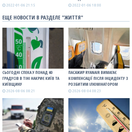
2022-01-06 21:15
2022-01-06 18:00
ЕЩЕ НОВОСТИ В РАЗДЕЛЕ "ЖИТТЯ"
СЬОГОДНІ СПЕКА У ПОНАД 40
ПАСАЖИР RYANAIR ВИМАГАЄ
ГРАДУСІВ В ТІНІ НАКРИЄ КИЇВ ТА
КОМПЕНСАЦІЇ ПІСЛЯ ІНЦИДЕНТУ З
КИЇВЩИНУ
РОЗБИТИМ ІЛЮМІНАТОРОМ
2026-08-06 08:21
2026-08-04 08:23