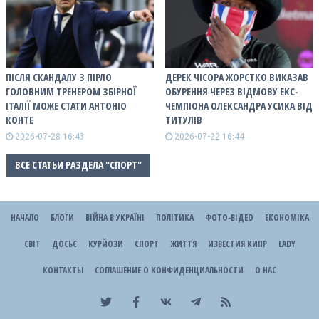
ПІСЛЯ СКАНДАЛУ З ПІРЛО
ДЕРЕК ЧІСОРА ЖОРСТКО ВИКАЗАВ
ГОЛОВНИМ ТРЕНЕРОМ ЗБІРНОЇ
ОБУРЕННЯ ЧЕРЕЗ ВІДМОВУ ЕКС-
ІТАЛІЇ МОЖЕ СТАТИ АНТОНІО
ЧЕМПІОНА ОЛЕКСАНДРА УСИКА ВІД
КОНТЕ
ТИТУЛІВ
2026-07-28 16:43
2026-07-22 16:44
ВСЕ СТАТЬИ РАЗДЕЛА "СПОРТ"
НАЧАЛО
БЛОГИ
ВІЙНА В УКРАЇНІ
ПОЛІТИКА
ФОТО-ВІДЕО
ЕКОНОМІКА
СВІТ
ДОСЬЄ
КУРЙОЗИ
СПОРТ
ЖИТТЯ
ИЗВЕСТИЯ КИПР
LADY
КОНТАКТЫ
СОГЛАШЕНИЕ О КОНФИДЕНЦИАЛЬНОСТИ
О НАС