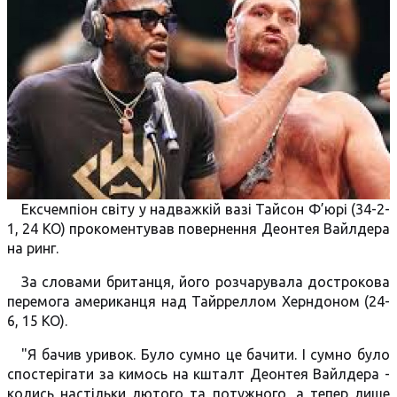
Ексчемпіон світу у надважкій вазі Тайсон Ф’юрі (34-2-
1, 24 КО) прокоментував повернення Деонтея Вайлдера
на ринг.
За словами британця, його розчарувала дострокова
перемога американця над Тайрреллом Херндоном (24-
6, 15 КО).
"Я бачив уривок. Було сумно це бачити. І сумно було
спостерігати за кимось на кшталт Деонтея Вайлдера -
колись настільки лютого та потужного, а тепер лише