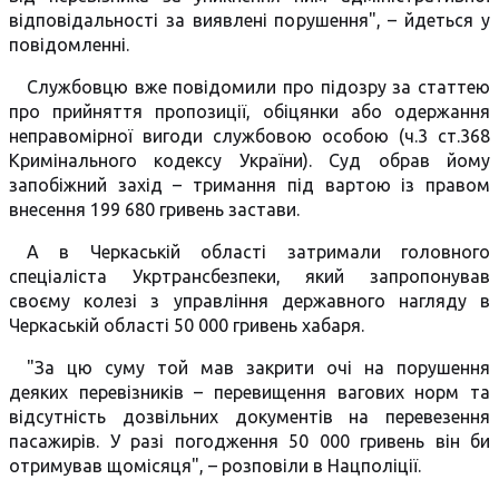
відповідальності за виявлені порушення", – йдеться у
повідомленні.
Службовцю вже повідомили про підозру за статтею
про прийняття пропозиції, обіцянки або одержання
неправомірної вигоди службовою особою (ч.3 ст.368
Кримінального кодексу України). Суд обрав йому
запобіжний захід – тримання під вартою із правом
внесення 199 680 гривень застави.
А в Черкаській області затримали головного
спеціаліста Укртрансбезпеки, який запропонував
своєму колезі з управління державного нагляду в
Черкаській області 50 000 гривень хабаря.
"За цю суму той мав закрити очі на порушення
деяких перевізників – перевищення вагових норм та
відсутність дозвільних документів на перевезення
пасажирів. У разі погодження 50 000 гривень він би
отримував щомісяця", – розповіли в Нацполіції.