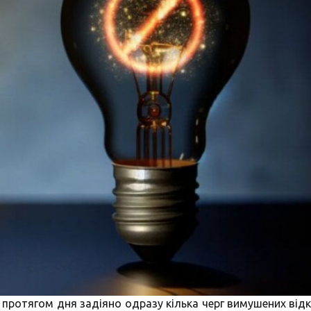
 протягом дня задіяно одразу кілька черг вимушених від