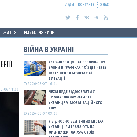
ЛЕДИ
КОНТАКТЫ
О НАС
ЖИТТЯ
ИЗВЕСТИЯ КИПР
ВІЙНА В УКРАЇНІ
РГІЇ
УКРЗАЛІЗНИЦЯ ПОПЕРЕДИЛА ПРО
ЗМІНИ В ГРАФІКАХ ПОЇЗДІВ ЧЕРЕЗ
ПОГІРШЕННЯ БЕЗПЕКОВОЇ
СИТУАЦІЇ
2026-08-07 16:44
3-06 11:33
ЧЕХІЯ БУДЕ ВІДМОВЛЯТИ У
ТИМЧАСОВОМУ ЗАХИСТІ
УКРАЇНЦЯМ МОБІЛІЗАЦІЙНОГО
ВІКУ
2026-08-07 09:29
У ВІДНОСНО БЕЗПЕЧНИХ МІСТАХ
УКРАЇНЦІ ВИТРАЧАЮТЬ НА
ОРЕНДУ ЖИТЛА 75% СВОЇХ