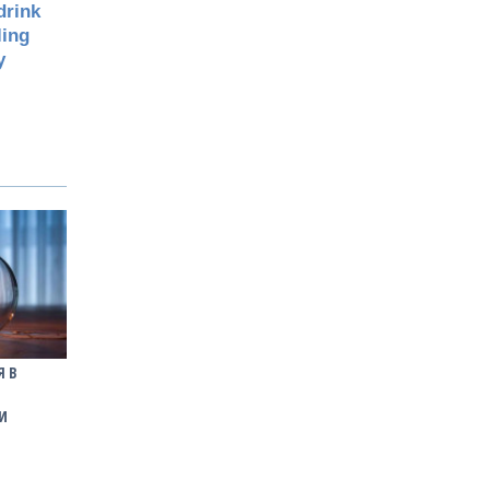
Я В
И