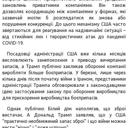
замовлень приватними компаніями. Він також
дозволяє координацію між компаніями у формах, які
зазвичай могли б розглядатися як змова або
порушення конкуренції. До цього механізму США часто
звертаються для реагування на надзвичайні ситуації –
від стихійних лих і терористичних атак до пандемії
COVID-19.
Посадовці адміністрації США вже кілька місяців
висловлюють занепокоєння з приводу вичерпання
запасів, а Трамп публічно закликав оборонні компанії
виробляти більше боєприпасів. У березні, лише через
кілька днів після початку війни з Іраном, представники
адміністрації Трампа обговорювали з законодавцями
ідею застосування закону про оборонне виробництво
для прискорення виробництва боєприпасів.
Однак публічно Білий дім наполягав, що зброї
вистачає. А Дональд Трамп заявляв, що у США
"практично необмежений запас зброї" і що війни можна
вести "вічно" і "дуже успішно".