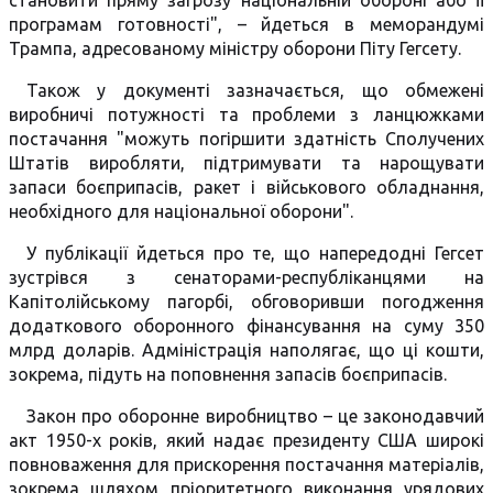
становити пряму загрозу національній обороні або її
програмам готовності", – йдеться в меморандумі
Трампа, адресованому міністру оборони Піту Гегсету.
Також у документі зазначається, що обмежені
виробничі потужності та проблеми з ланцюжками
постачання "можуть погіршити здатність Сполучених
Штатів виробляти, підтримувати та нарощувати
запаси боєприпасів, ракет і військового обладнання,
необхідного для національної оборони".
У публікації йдеться про те, що напередодні Гегсет
зустрівся з сенаторами-республіканцями на
Капітолійському пагорбі, обговоривши погодження
додаткового оборонного фінансування на суму 350
млрд доларів. Адміністрація наполягає, що ці кошти,
зокрема, підуть на поповнення запасів боєприпасів.
Закон про оборонне виробництво – це законодавчий
акт 1950-х років, який надає президенту США широкі
повноваження для прискорення постачання матеріалів,
зокрема шляхом пріоритетного виконання урядових