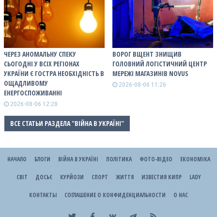
ЧЕРЕЗ АНОМАЛЬНУ СПЕКУ
ВОРОГ ВЩЕНТ ЗНИЩИВ
СЬОГОДНІ У ВСІХ РЕГІОНАХ
ГОЛОВНИЙ ЛОГІСТИЧНИЙ ЦЕНТР
УКРАЇНИ Є ГОСТРА НЕОБХІДНІСТЬ В
МЕРЕЖІ МАГАЗИНІВ NOVUS
ОЩАДЛИВОМУ
2026-08-06 11:26
ЕНЕРГОСПОЖИВАННІ
2026-08-06 12:28
ВСЕ СТАТЬИ РАЗДЕЛА "ВІЙНА В УКРАЇНІ"
НАЧАЛО
БЛОГИ
ВІЙНА В УКРАЇНІ
ПОЛІТИКА
ФОТО-ВІДЕО
ЕКОНОМІКА
СВІТ
ДОСЬЄ
КУРЙОЗИ
СПОРТ
ЖИТТЯ
ИЗВЕСТИЯ КИПР
LADY
КОНТАКТЫ
СОГЛАШЕНИЕ О КОНФИДЕНЦИАЛЬНОСТИ
О НАС