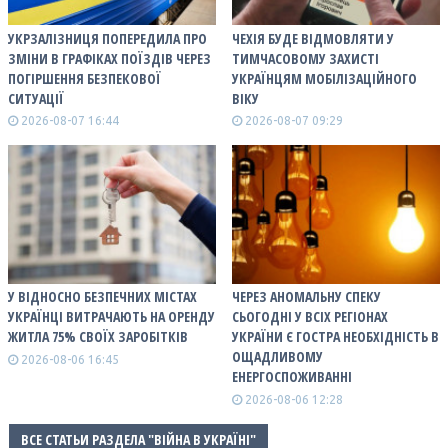
УКРЗАЛІЗНИЦЯ ПОПЕРЕДИЛА ПРО
ЧЕХІЯ БУДЕ ВІДМОВЛЯТИ У
ЗМІНИ В ГРАФІКАХ ПОЇЗДІВ ЧЕРЕЗ
ТИМЧАСОВОМУ ЗАХИСТІ
ПОГІРШЕННЯ БЕЗПЕКОВОЇ
УКРАЇНЦЯМ МОБІЛІЗАЦІЙНОГО
СИТУАЦІЇ
ВІКУ
2026-08-07 16:44
2026-08-07 09:29
У ВІДНОСНО БЕЗПЕЧНИХ МІСТАХ
ЧЕРЕЗ АНОМАЛЬНУ СПЕКУ
УКРАЇНЦІ ВИТРАЧАЮТЬ НА ОРЕНДУ
СЬОГОДНІ У ВСІХ РЕГІОНАХ
ЖИТЛА 75% СВОЇХ ЗАРОБІТКІВ
УКРАЇНИ Є ГОСТРА НЕОБХІДНІСТЬ В
ОЩАДЛИВОМУ
2026-08-06 16:45
ЕНЕРГОСПОЖИВАННІ
2026-08-06 12:28
ВСЕ СТАТЬИ РАЗДЕЛА "ВІЙНА В УКРАЇНІ"