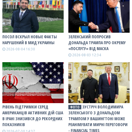
ПОСОЛ ВСКРЫЛ НОВЫЕ ФАКТЫ
ЗЕЛЕНСЬКИЙ ПОПРОСИВ
НАРУШЕНИЙ В МИД УКРАИНЫ
ДОНАЛЬДА ТРАМПА ПРО ОКРЕМУ
«ПОСЛУГУ» ВІД МАСКА
2026-08-04 16:30
2026-08-03 12:34
РІВЕНЬ ПІДТРИМКИ СЕРЕД
ЗУСТРІЧ ВОЛОДИМИРА
ФОТО
АМЕРИКАНЦІВ АКТИВНИХ ДІЙ США
ЗЕЛЕНСЬКОГО З ДОНАЛЬДОМ
В ІРАНІ ЗНИЗИВСЯ ДО РЕКОРДНИХ
ТРАМПОМ У ВАШИНГТОНІ МОЖЕ
ПОКАЗНИКІВ
РЕАНІМУВАТИ МИРНІ ПЕРЕГОВОРИ
- FINANCIAL TIMES
2026-07-30 14:37