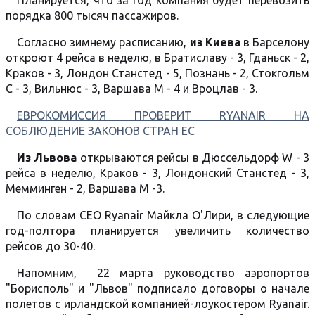
Планируется, что за год компания будет перевозить
порядка 800 тысяч пассажиров.
Согласно зимнему расписанию,
из Киева
в Барселону
откроют 4 рейса в неделю, в Братиславу - 3, Гданьск - 2,
Краков - 3, Лондон Станстед - 5, Познань - 2, Стокгольм
С - 3, Вильнюс - 3, Варшава М - 4 и Вроцлав - 3.
ЕВРОКОМИССИЯ ПРОВЕРИТ RYANAIR НА
СОБЛЮДЕНИЕ ЗАКОНОВ СТРАН ЕС
Из Львова
открываются рейсы в Дюссельдорф W - 3
рейса в неделю, Краков - 3, Лондонский Станстед - 3,
Мемминген - 2, Варшава М -3.
По словам CEO Ryanair Майкла О'Лири, в следующие
год-полтора планируется увеличить количество
рейсов до 30-40.
Напомним, 22 марта руководство аэропортов
"Борисполь" и "Львов" подписало договоры о начале
полетов с ирландской компанией-лоукостером Ryanair.