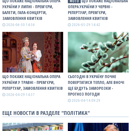
ЩО ПОКАЖЕ НАЦІОНАЛЬНА ОПЕРА
ЩО ПОКАЖЕ НАЦІОНАЛЬНА
ФОТО
УКРАЇНИ У ЛИПНІ - ПРЕМ’ЄРИ,
ОПЕРА УКРАЇНИ У ЧЕРВНІ -
БАЛЕТИ, ГАЛА-КОНЦЕРТИ,
РЕПЕРТУАР, ПРЕМʼЄРИ,
ЗАМОВЛЕННЯ КВИТКІВ
ЗАМОВЛЕННЯ КВИТКІВ
2026-06-30 14:36
2026-05-29 14:42
ЩО ПОКАЖЕ НАЦІОНАЛЬНА ОПЕРА
СЬОГОДНІ В УКРАЇНУ ПОЧНЕ
УКРАЇНИ У ТРАВНІ - ПРЕМ’ЄРИ,
ПОВЕРТАТИСЯ ТЕПЛО, АЛЕ ВНОЧІ
РЕПЕРТУАР, ЗАМОВЛЕННЯ КВИТКІВ
ЩЕ БУДУТЬ ЗАМОРОЗКИ -
ПРОГНОЗ ПОГОДИ
2026-04-29 14:37
2026-04-14 09:29
ЕЩЕ НОВОСТИ В РАЗДЕЛЕ "ПОЛІТИКА"