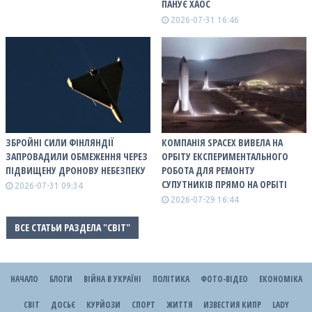
ПАНУЄ ХАОС
2026-07-31 16:46
ЗБРОЙНІ СИЛИ ФІНЛЯНДІЇ
КОМПАНІЯ SPACEX ВИВЕЛА НА
ЗАПРОВАДИЛИ ОБМЕЖЕННЯ ЧЕРЕЗ
ОРБІТУ ЕКСПЕРИМЕНТАЛЬНОГО
ПІДВИЩЕНУ ДРОНОВУ НЕБЕЗПЕКУ
РОБОТА ДЛЯ РЕМОНТУ
СУПУТНИКІВ ПРЯМО НА ОРБІТІ
2026-07-31 09:34
2026-07-29 16:44
ВСЕ СТАТЬИ РАЗДЕЛА "СВІТ"
НАЧАЛО
БЛОГИ
ВІЙНА В УКРАЇНІ
ПОЛІТИКА
ФОТО-ВІДЕО
ЕКОНОМІКА
СВІТ
ДОСЬЄ
КУРЙОЗИ
СПОРТ
ЖИТТЯ
ИЗВЕСТИЯ КИПР
LADY