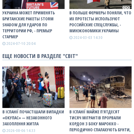
УКРАИНА МОЖЕТ ПРИМЕНЯТЬ
В ПОЛЬШЕ ФЕРМЕРЫ ПОНЯЛИ, ЧТО
БРИТАНСКИЕ РАКЕТЫ STORM
ИХ ПРОТЕСТЫ ИСПОЛЬЗУЮТ
SHADOW ДЛЯ УДАРОВ ПО
РОССИЙСКИЕ СПЕЦСЛУЖБЫ, -
ТЕРРИТОРИИ РФ, - ПРЕМЬЕР
МИНЭКОНОМИКИ УКРАИНЫ
СТАРМЕР
2024-03-03 14:30
2024-07-10 20:04
ЕЩЕ НОВОСТИ В РАЗДЕЛЕ "СВІТ"
В ІСПАНІЇ ПОЧАСТІШАЛИ ВИПАДКИ
В ІСПАНІЇ МАЙЖЕ П'ЯТДЕСЯТ
«ОКУПАС» — НЕЗАКОННОГО
ТИСЯЧ МІГРАНТІВ ПРОРВАЛИ
ЗАХОПЛЕННЯ ЖИТЛА
КОРДОН З БОКУ МАРОККО -
ПЕРІОДИЧНО СПАЛАХУЮТЬ БУНТИ,
2026-08-06 14:33