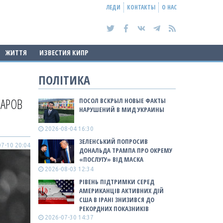
ЛЕДИ
КОНТАКТЫ
О НАС
ЖИТТЯ
ИЗВЕСТИЯ КИПР
ПОЛІТИКА
ДАРОВ
ПОСОЛ ВСКРЫЛ НОВЫЕ ФАКТЫ
НАРУШЕНИЙ В МИД УКРАИНЫ
2026-08-04 16:30
ЗЕЛЕНСЬКИЙ ПОПРОСИВ
7-10 20:04
ДОНАЛЬДА ТРАМПА ПРО ОКРЕМУ
«ПОСЛУГУ» ВІД МАСКА
2026-08-03 12:34
РІВЕНЬ ПІДТРИМКИ СЕРЕД
АМЕРИКАНЦІВ АКТИВНИХ ДІЙ
США В ІРАНІ ЗНИЗИВСЯ ДО
РЕКОРДНИХ ПОКАЗНИКІВ
2026-07-30 14:37