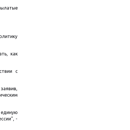
рылатые
олитику
ть, как
ствии с
 заявив,
гическим
 единую
ссии", -