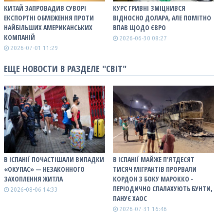
КИТАЙ ЗАПРОВАДИВ СУВОРІ
КУРС ГРИВНІ ЗМІЦНИВСЯ
ЕКСПОРТНІ ОБМЕЖЕННЯ ПРОТИ
ВІДНОСНО ДОЛАРА, АЛЕ ПОМІТНО
НАЙБІЛЬШИХ АМЕРИКАНСЬКИХ
ВПАВ ЩОДО ЄВРО
КОМПАНІЙ
2026-06-30 08:27
2026-07-01 11:29
ЕЩЕ НОВОСТИ В РАЗДЕЛЕ "СВІТ"
В ІСПАНІЇ ПОЧАСТІШАЛИ ВИПАДКИ
В ІСПАНІЇ МАЙЖЕ П'ЯТДЕСЯТ
«ОКУПАС» — НЕЗАКОННОГО
ТИСЯЧ МІГРАНТІВ ПРОРВАЛИ
ЗАХОПЛЕННЯ ЖИТЛА
КОРДОН З БОКУ МАРОККО -
ПЕРІОДИЧНО СПАЛАХУЮТЬ БУНТИ,
2026-08-06 14:33
ПАНУЄ ХАОС
2026-07-31 16:46