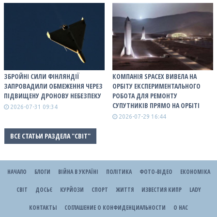
ЗБРОЙНІ СИЛИ ФІНЛЯНДІЇ
КОМПАНІЯ SPACEX ВИВЕЛА НА
ЗАПРОВАДИЛИ ОБМЕЖЕННЯ ЧЕРЕЗ
ОРБІТУ ЕКСПЕРИМЕНТАЛЬНОГО
ПІДВИЩЕНУ ДРОНОВУ НЕБЕЗПЕКУ
РОБОТА ДЛЯ РЕМОНТУ
СУПУТНИКІВ ПРЯМО НА ОРБІТІ
2026-07-31 09:34
2026-07-29 16:44
ВСЕ СТАТЬИ РАЗДЕЛА "СВІТ"
НАЧАЛО
БЛОГИ
ВІЙНА В УКРАЇНІ
ПОЛІТИКА
ФОТО-ВІДЕО
ЕКОНОМІКА
СВІТ
ДОСЬЄ
КУРЙОЗИ
СПОРТ
ЖИТТЯ
ИЗВЕСТИЯ КИПР
LADY
КОНТАКТЫ
СОГЛАШЕНИЕ О КОНФИДЕНЦИАЛЬНОСТИ
О НАС