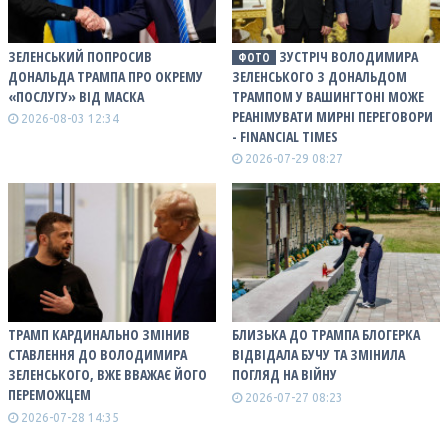
ЗЕЛЕНСЬКИЙ ПОПРОСИВ
ЗУСТРІЧ ВОЛОДИМИРА
ФОТО
ДОНАЛЬДА ТРАМПА ПРО ОКРЕМУ
ЗЕЛЕНСЬКОГО З ДОНАЛЬДОМ
«ПОСЛУГУ» ВІД МАСКА
ТРАМПОМ У ВАШИНГТОНІ МОЖЕ
РЕАНІМУВАТИ МИРНІ ПЕРЕГОВОРИ
2026-08-03 12:34
- FINANCIAL TIMES
2026-07-29 08:27
ТРАМП КАРДИНАЛЬНО ЗМІНИВ
БЛИЗЬКА ДО ТРАМПА БЛОГЕРКА
СТАВЛЕННЯ ДО ВОЛОДИМИРА
ВІДВІДАЛА БУЧУ ТА ЗМІНИЛА
ЗЕЛЕНСЬКОГО, ВЖЕ ВВАЖАЄ ЙОГО
ПОГЛЯД НА ВІЙНУ
ПЕРЕМОЖЦЕМ
2026-07-27 08:23
2026-07-28 14:35