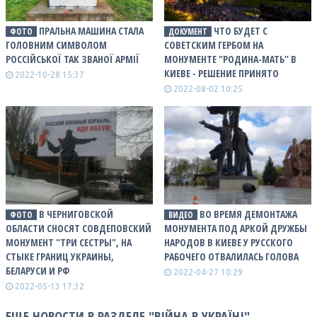
ПРАЛЬНА МАШИНА СТАЛА
ЧТО БУДЕТ С
ФОТО
ДОКУМЕНТ
ГОЛОВНИМ СИМВОЛОМ
СОВЕТСКИМ ГЕРБОМ НА
РОССІЙСЬКОЇ ТАК ЗВАНОЇ АРМІЇ
МОНУМЕНТЕ "РОДИНА-МАТЬ" В
КИЕВЕ - РЕШЕНИЕ ПРИНЯТО
2022-10-28 15:37
2022-08-02 10:25
В ЧЕРНИГОВСКОЙ
ВО ВРЕМЯ ДЕМОНТАЖА
ФОТО
ВИДЕО
ОБЛАСТИ СНОСЯТ СОВДЕПОВСКИЙ
МОНУМЕНТА ПОД АРКОЙ ДРУЖБЫ
МОНУМЕНТ "ТРИ СЕСТРЫ", НА
НАРОДОВ В КИЕВЕ У РУССКОГО
СТЫКЕ ГРАНИЦ УКРАИНЫ,
РАБОЧЕГО ОТВАЛИЛАСЬ ГОЛОВА
БЕЛАРУСИ И РФ
2022-04-27 10:29
2022-05-13 17:32
ЕЩЕ НОВОСТИ В РАЗДЕЛЕ "ВІЙНА В УКРАЇНІ"