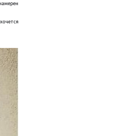
 намерен
 хочется