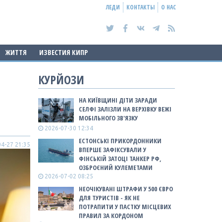
ЛЕДИ
КОНТАКТЫ
О НАС
ЖИТТЯ
ИЗВЕСТИЯ КИПР
КУРЙОЗИ
НА КИЇВЩИНІ ДІТИ ЗАРАДИ
СЕЛФІ ЗАЛІЗЛИ НА ВЕРХІВКУ ВЕЖІ
МОБІЛЬНОГО ЗВ'ЯЗКУ
2026-07-30 12:34
ЕСТОНСЬКІ ПРИКОРДОННИКИ
4-27 21:35
ВПЕРШЕ ЗАФІКСУВАЛИ У
ФІНСЬКІЙ ЗАТОЦІ ТАНКЕР РФ,
ОЗБРОЄНИЙ КУЛЕМЕТАМИ
2026-07-02 08:25
НЕОЧІКУВАНІ ШТРАФИ У 500 ЄВРО
ДЛЯ ТУРИСТІВ - ЯК НЕ
ПОТРАПИТИ У ПАСТКУ МІСЦЕВИХ
ПРАВИЛ ЗА КОРДОНОМ