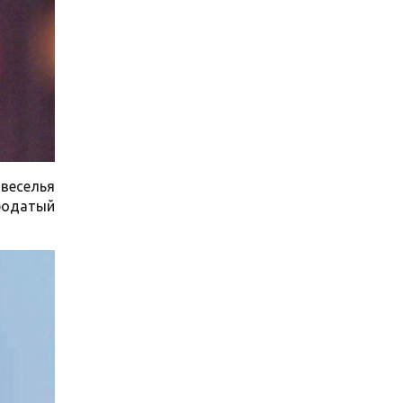
 веселья
ородатый