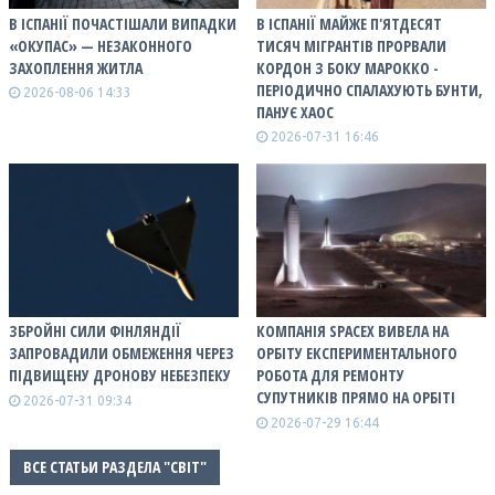
В ІСПАНІЇ ПОЧАСТІШАЛИ ВИПАДКИ
В ІСПАНІЇ МАЙЖЕ П'ЯТДЕСЯТ
«ОКУПАС» — НЕЗАКОННОГО
ТИСЯЧ МІГРАНТІВ ПРОРВАЛИ
ЗАХОПЛЕННЯ ЖИТЛА
КОРДОН З БОКУ МАРОККО -
ПЕРІОДИЧНО СПАЛАХУЮТЬ БУНТИ,
2026-08-06 14:33
ПАНУЄ ХАОС
2026-07-31 16:46
ЗБРОЙНІ СИЛИ ФІНЛЯНДІЇ
КОМПАНІЯ SPACEX ВИВЕЛА НА
ЗАПРОВАДИЛИ ОБМЕЖЕННЯ ЧЕРЕЗ
ОРБІТУ ЕКСПЕРИМЕНТАЛЬНОГО
ПІДВИЩЕНУ ДРОНОВУ НЕБЕЗПЕКУ
РОБОТА ДЛЯ РЕМОНТУ
СУПУТНИКІВ ПРЯМО НА ОРБІТІ
2026-07-31 09:34
2026-07-29 16:44
ВСЕ СТАТЬИ РАЗДЕЛА "СВІТ"