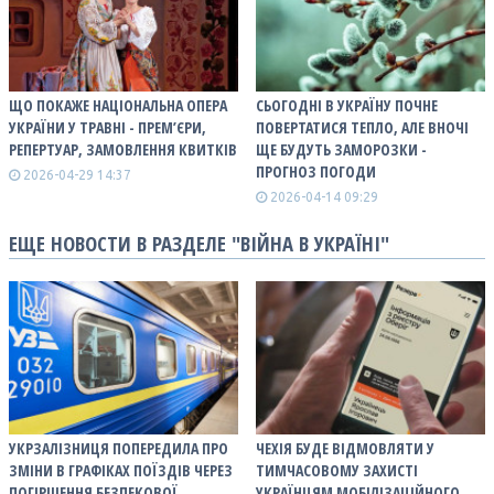
ЩО ПОКАЖЕ НАЦІОНАЛЬНА ОПЕРА
СЬОГОДНІ В УКРАЇНУ ПОЧНЕ
УКРАЇНИ У ТРАВНІ - ПРЕМ’ЄРИ,
ПОВЕРТАТИСЯ ТЕПЛО, АЛЕ ВНОЧІ
РЕПЕРТУАР, ЗАМОВЛЕННЯ КВИТКІВ
ЩЕ БУДУТЬ ЗАМОРОЗКИ -
ПРОГНОЗ ПОГОДИ
2026-04-29 14:37
2026-04-14 09:29
ЕЩЕ НОВОСТИ В РАЗДЕЛЕ "ВІЙНА В УКРАЇНІ"
УКРЗАЛІЗНИЦЯ ПОПЕРЕДИЛА ПРО
ЧЕХІЯ БУДЕ ВІДМОВЛЯТИ У
ЗМІНИ В ГРАФІКАХ ПОЇЗДІВ ЧЕРЕЗ
ТИМЧАСОВОМУ ЗАХИСТІ
ПОГІРШЕННЯ БЕЗПЕКОВОЇ
УКРАЇНЦЯМ МОБІЛІЗАЦІЙНОГО