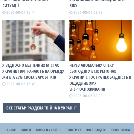
СИТУАЦІЇ
ВІКУ
2026-08-07 16:44
2026-08-07 09:29
У ВІДНОСНО БЕЗПЕЧНИХ МІСТАХ
ЧЕРЕЗ АНОМАЛЬНУ СПЕКУ
УКРАЇНЦІ ВИТРАЧАЮТЬ НА ОРЕНДУ
СЬОГОДНІ У ВСІХ РЕГІОНАХ
ЖИТЛА 75% СВОЇХ ЗАРОБІТКІВ
УКРАЇНИ Є ГОСТРА НЕОБХІДНІСТЬ В
ОЩАДЛИВОМУ
2026-08-06 16:45
ЕНЕРГОСПОЖИВАННІ
2026-08-06 12:28
ВСЕ СТАТЬИ РАЗДЕЛА "ВІЙНА В УКРАЇНІ"
НАЧАЛО
БЛОГИ
ВІЙНА В УКРАЇНІ
ПОЛІТИКА
ФОТО-ВІДЕО
ЕКОНОМІКА