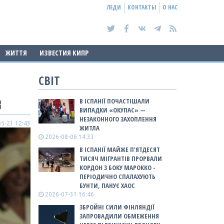
ЛЕДИ
КОНТАКТЫ
О НАС
ЖИТТЯ
ИЗВЕСТИЯ КИПР
СВІТ
В
В ІСПАНІЇ ПОЧАСТІШАЛИ
ВИПАДКИ «ОКУПАС» —
НЕЗАКОННОГО ЗАХОПЛЕННЯ
5-21 12:43
ЖИТЛА
2026-08-06 14:33
В ІСПАНІЇ МАЙЖЕ П'ЯТДЕСЯТ
ТИСЯЧ МІГРАНТІВ ПРОРВАЛИ
КОРДОН З БОКУ МАРОККО -
ПЕРІОДИЧНО СПАЛАХУЮТЬ
БУНТИ, ПАНУЄ ХАОС
2026-07-31 16:46
ЗБРОЙНІ СИЛИ ФІНЛЯНДІЇ
ЗАПРОВАДИЛИ ОБМЕЖЕННЯ