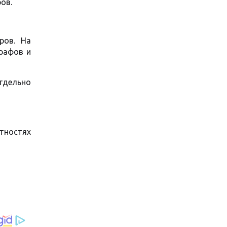
ов.
ров. На
рафов и
тдельно
тностях