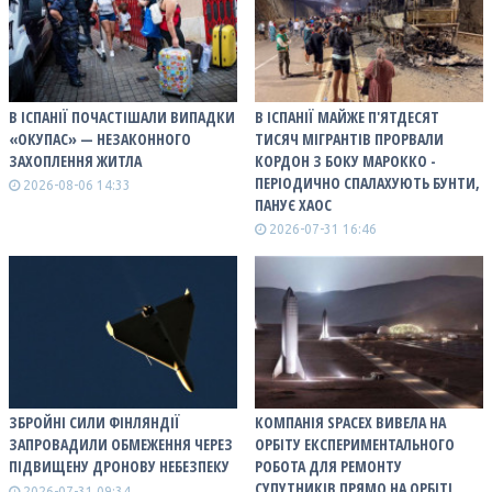
В ІСПАНІЇ ПОЧАСТІШАЛИ ВИПАДКИ
В ІСПАНІЇ МАЙЖЕ П'ЯТДЕСЯТ
«ОКУПАС» — НЕЗАКОННОГО
ТИСЯЧ МІГРАНТІВ ПРОРВАЛИ
ЗАХОПЛЕННЯ ЖИТЛА
КОРДОН З БОКУ МАРОККО -
ПЕРІОДИЧНО СПАЛАХУЮТЬ БУНТИ,
2026-08-06 14:33
ПАНУЄ ХАОС
2026-07-31 16:46
ЗБРОЙНІ СИЛИ ФІНЛЯНДІЇ
КОМПАНІЯ SPACEX ВИВЕЛА НА
ЗАПРОВАДИЛИ ОБМЕЖЕННЯ ЧЕРЕЗ
ОРБІТУ ЕКСПЕРИМЕНТАЛЬНОГО
ПІДВИЩЕНУ ДРОНОВУ НЕБЕЗПЕКУ
РОБОТА ДЛЯ РЕМОНТУ
СУПУТНИКІВ ПРЯМО НА ОРБІТІ
2026-07-31 09:34