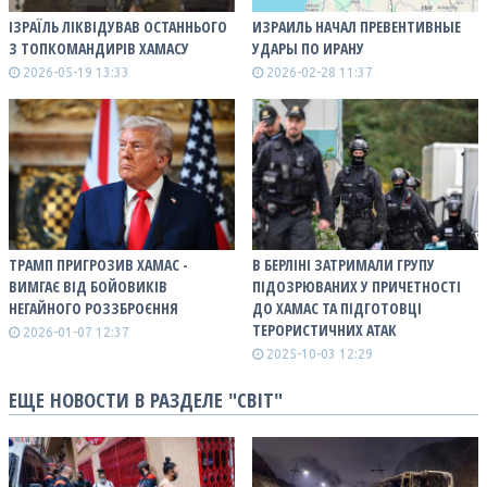
ІЗРАЇЛЬ ЛІКВІДУВАВ ОСТАННЬОГО
ИЗРАИЛЬ НАЧАЛ ПРЕВЕНТИВНЫЕ
З ТОПКОМАНДИРІВ ХАМАСУ
УДАРЫ ПО ИРАНУ
2026-05-19 13:33
2026-02-28 11:37
ТРАМП ПРИГРОЗИВ ХАМАС -
В БЕРЛІНІ ЗАТРИМАЛИ ГРУПУ
ВИМГАЄ ВІД БОЙОВИКІВ
ПІДОЗРЮВАНИХ У ПРИЧЕТНОСТІ
НЕГАЙНОГО РОЗЗБРОЄННЯ
ДО ХАМАС ТА ПІДГОТОВЦІ
ТЕРОРИСТИЧНИХ АТАК
2026-01-07 12:37
2025-10-03 12:29
ЕЩЕ НОВОСТИ В РАЗДЕЛЕ "СВІТ"