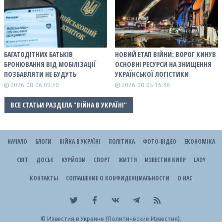
БАГАТОДІТНИХ БАТЬКІВ
НОВИЙ ЕТАП ВІЙНИ: ВОРОГ КИНУВ
БРОНЮВАННЯ ВІД МОБІЛІЗАЦІЇ
ОСНОВНІ РЕСУРСИ НА ЗНИЩЕННЯ
ПОЗБАВЛЯТИ НЕ БУДУТЬ
УКРАЇНСЬКОЇ ЛОГІСТИКИ
2026-08-06 09:30
2026-08-05 16:46
ВСЕ СТАТЬИ РАЗДЕЛА "ВІЙНА В УКРАЇНІ"
НАЧАЛО
БЛОГИ
ВІЙНА В УКРАЇНІ
ПОЛІТИКА
ФОТО-ВІДЕО
ЕКОНОМІКА
СВІТ
ДОСЬЄ
КУРЙОЗИ
СПОРТ
ЖИТТЯ
ИЗВЕСТИЯ КИПР
LADY
КОНТАКТЫ
СОГЛАШЕНИЕ О КОНФИДЕНЦИАЛЬНОСТИ
О НАС
©
Известия в Украине (Политические Известия).