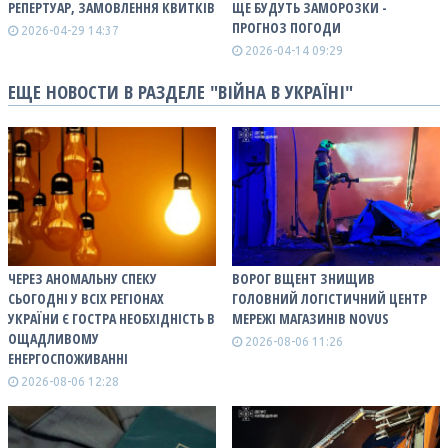
РЕПЕРТУАР, ЗАМОВЛЕННЯ КВИТКІВ
ЩЕ БУДУТЬ ЗАМОРОЗКИ -
ПРОГНОЗ ПОГОДИ
2026-04-29 14:37
2026-04-14 09:29
ЕЩЕ НОВОСТИ В РАЗДЕЛЕ "ВІЙНА В УКРАЇНІ"
ЧЕРЕЗ АНОМАЛЬНУ СПЕКУ
ВОРОГ ВЩЕНТ ЗНИЩИВ
СЬОГОДНІ У ВСІХ РЕГІОНАХ
ГОЛОВНИЙ ЛОГІСТИЧНИЙ ЦЕНТР
УКРАЇНИ Є ГОСТРА НЕОБХІДНІСТЬ В
МЕРЕЖІ МАГАЗИНІВ NOVUS
ОЩАДЛИВОМУ
2026-08-06 11:26
ЕНЕРГОСПОЖИВАННІ
2026-08-06 12:28