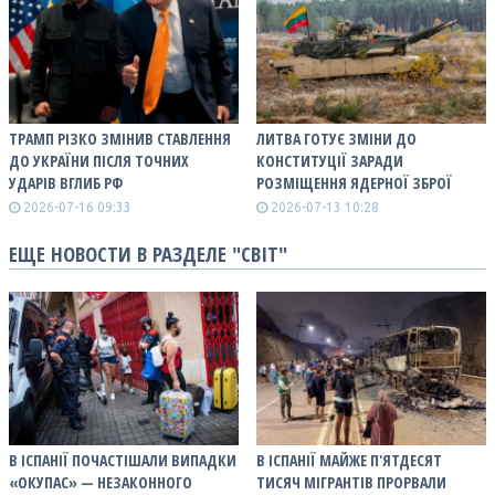
ТРАМП РІЗКО ЗМІНИВ СТАВЛЕННЯ
ЛИТВА ГОТУЄ ЗМІНИ ДО
ДО УКРАЇНИ ПІСЛЯ ТОЧНИХ
КОНСТИТУЦІЇ ЗАРАДИ
УДАРІВ ВГЛИБ РФ
РОЗМІЩЕННЯ ЯДЕРНОЇ ЗБРОЇ
2026-07-16 09:33
2026-07-13 10:28
ЕЩЕ НОВОСТИ В РАЗДЕЛЕ "СВІТ"
В ІСПАНІЇ ПОЧАСТІШАЛИ ВИПАДКИ
В ІСПАНІЇ МАЙЖЕ П'ЯТДЕСЯТ
«ОКУПАС» — НЕЗАКОННОГО
ТИСЯЧ МІГРАНТІВ ПРОРВАЛИ