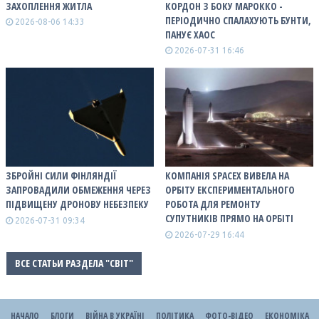
ЗАХОПЛЕННЯ ЖИТЛА
КОРДОН З БОКУ МАРОККО -
ПЕРІОДИЧНО СПАЛАХУЮТЬ БУНТИ,
2026-08-06 14:33
ПАНУЄ ХАОС
2026-07-31 16:46
ЗБРОЙНІ СИЛИ ФІНЛЯНДІЇ
КОМПАНІЯ SPACEX ВИВЕЛА НА
ЗАПРОВАДИЛИ ОБМЕЖЕННЯ ЧЕРЕЗ
ОРБІТУ ЕКСПЕРИМЕНТАЛЬНОГО
ПІДВИЩЕНУ ДРОНОВУ НЕБЕЗПЕКУ
РОБОТА ДЛЯ РЕМОНТУ
СУПУТНИКІВ ПРЯМО НА ОРБІТІ
2026-07-31 09:34
2026-07-29 16:44
ВСЕ СТАТЬИ РАЗДЕЛА "СВІТ"
НАЧАЛО
БЛОГИ
ВІЙНА В УКРАЇНІ
ПОЛІТИКА
ФОТО-ВІДЕО
ЕКОНОМІКА