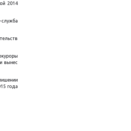
ой 2014
-служба
ательств
окуроры
 и вынес
лишении
015 года