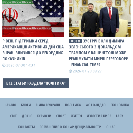
РІВЕНЬ ПІДТРИМКИ СЕРЕД
ЗУСТРІЧ ВОЛОДИМИРА
ФОТО
АМЕРИКАНЦІВ АКТИВНИХ ДІЙ США
ЗЕЛЕНСЬКОГО З ДОНАЛЬДОМ
В ІРАНІ ЗНИЗИВСЯ ДО РЕКОРДНИХ
ТРАМПОМ У ВАШИНГТОНІ МОЖЕ
ПОКАЗНИКІВ
РЕАНІМУВАТИ МИРНІ ПЕРЕГОВОРИ
- FINANCIAL TIMES
2026-07-30 14:37
2026-07-29 08:27
ВСЕ СТАТЬИ РАЗДЕЛА "ПОЛІТИКА"
НАЧАЛО
БЛОГИ
ВІЙНА В УКРАЇНІ
ПОЛІТИКА
ФОТО-ВІДЕО
ЕКОНОМІКА
СВІТ
ДОСЬЄ
КУРЙОЗИ
СПОРТ
ЖИТТЯ
ИЗВЕСТИЯ КИПР
LADY
КОНТАКТЫ
СОГЛАШЕНИЕ О КОНФИДЕНЦИАЛЬНОСТИ
О НАС