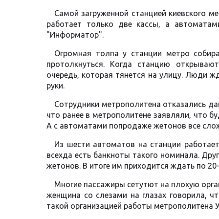
Самой загруженной станцией киевского ме
работает только две кассы, а автоматам
"Информатор".
Огромная толпа у станции метро собира
протолкнуться. Когда станцию открываю
очередь, которая тянется на улицу. Люди 
руки.
Сотрудники метрополитена отказались дав
что ранее в метрополитене заявляли, что б
А с автоматами попродаже жетонов все слож
Из шести автоматов на станции работает
всехда есть банкноты такого номинала. Дру
жетонов. В итоге им приходится ждать по 20-
Многие пассажиры сетутют на плохую орга
женщина со слезами на глазах говорила, ч
такой организацией работы метрополитена У