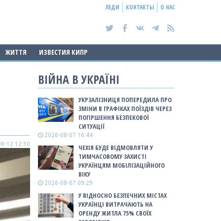
ЛЕДИ
КОНТАКТЫ
О НАС
ЖИТТЯ
ИЗВЕСТИЯ КИПР
ВІЙНА В УКРАЇНІ
УКРЗАЛІЗНИЦЯ ПОПЕРЕДИЛА ПРО
ЗМІНИ В ГРАФІКАХ ПОЇЗДІВ ЧЕРЕЗ
ПОГІРШЕННЯ БЕЗПЕКОВОЇ
СИТУАЦІЇ
2026-08-07 16:44
8-12 12:30
ЧЕХІЯ БУДЕ ВІДМОВЛЯТИ У
ТИМЧАСОВОМУ ЗАХИСТІ
УКРАЇНЦЯМ МОБІЛІЗАЦІЙНОГО
ВІКУ
2026-08-07 09:29
У ВІДНОСНО БЕЗПЕЧНИХ МІСТАХ
УКРАЇНЦІ ВИТРАЧАЮТЬ НА
ОРЕНДУ ЖИТЛА 75% СВОЇХ