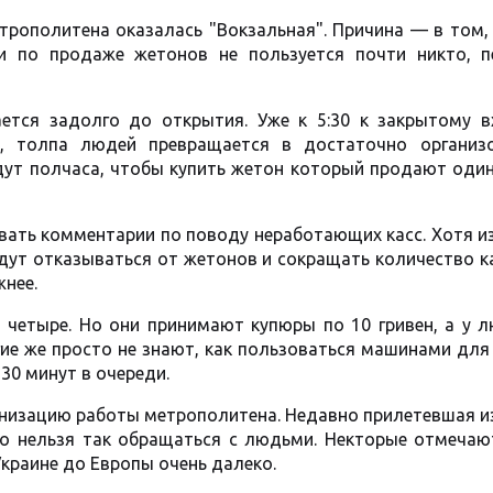
трополитена оказалась "Вокзальная". Причина — в том,
и по продаже жетонов не пользуется почти никто, п
ется задолго до открытия. Уже к 5:30 к закрытому в
т, толпа людей превращается в достаточно организ
ждут полчаса, чтобы купить жетон который продают оди
ать комментарии по поводу неработающих касс. Хотя и
удут отказываться от жетонов и сокращать количество к
нее.
 четыре. Но они принимают купюры по 10 гривен, а у л
гие же просто не знают, как пользоваться машинами дл
30 минут в очереди.
низацию работы метрополитена. Недавно прилетевшая и
то нельзя так обращаться с людьми. Некторые отмечают
краине до Европы очень далеко.