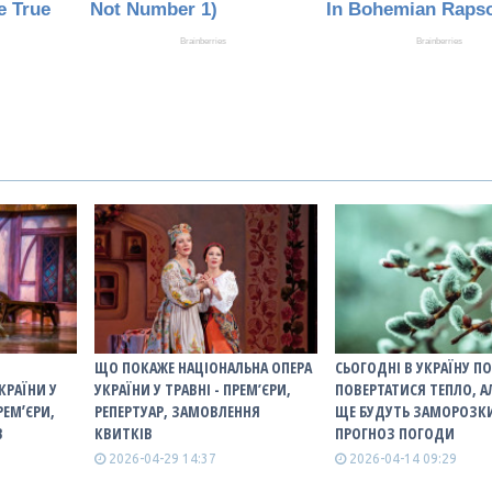
ЩО ПОКАЖЕ НАЦІОНАЛЬНА ОПЕРА
СЬОГОДНІ В УКРАЇНУ П
КРАЇНИ У
УКРАЇНИ У ТРАВНІ - ПРЕМ’ЄРИ,
ПОВЕРТАТИСЯ ТЕПЛО, А
РЕМʼЄРИ,
РЕПЕРТУАР, ЗАМОВЛЕННЯ
ЩЕ БУДУТЬ ЗАМОРОЗКИ
В
КВИТКІВ
ПРОГНОЗ ПОГОДИ
2026-04-29 14:37
2026-04-14 09:29