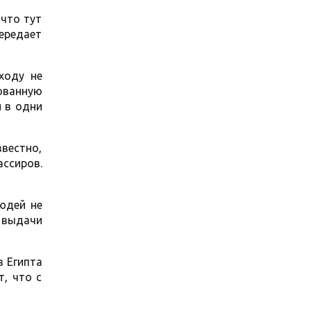
 что тут
ередает
ходу не
ованную
н в одни
звестно,
ассиров.
юдей не
я выдачи
з Египта
, что с