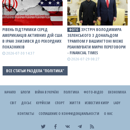
РІВЕНЬ ПІДТРИМКИ СЕРЕД
ЗУСТРІЧ ВОЛОДИМИРА
ФОТО
АМЕРИКАНЦІВ АКТИВНИХ ДІЙ США
ЗЕЛЕНСЬКОГО З ДОНАЛЬДОМ
В ІРАНІ ЗНИЗИВСЯ ДО РЕКОРДНИХ
ТРАМПОМ У ВАШИНГТОНІ МОЖЕ
ПОКАЗНИКІВ
РЕАНІМУВАТИ МИРНІ ПЕРЕГОВОРИ
- FINANCIAL TIMES
2026-07-30 14:37
2026-07-29 08:27
ВСЕ СТАТЬИ РАЗДЕЛА "ПОЛІТИКА"
НАЧАЛО
БЛОГИ
ВІЙНА В УКРАЇНІ
ПОЛІТИКА
ФОТО-ВІДЕО
ЕКОНОМІКА
СВІТ
ДОСЬЄ
КУРЙОЗИ
СПОРТ
ЖИТТЯ
ИЗВЕСТИЯ КИПР
LADY
КОНТАКТЫ
СОГЛАШЕНИЕ О КОНФИДЕНЦИАЛЬНОСТИ
О НАС