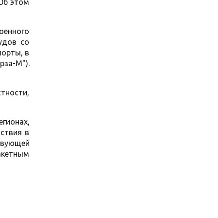
 Об этом
военного
удов со
порты, в
рза-М").
тности,
гионах,
тствия в
твующей
акетным