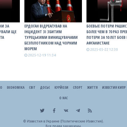
НИ ЗА
ЕРДОГАН ВІДРЕАГУВАВ НА
БОЕВЫЕ ПОТЕРИ РАШИС
УВАЛИ ЩЕ
ІНЦИДЕНТ ЗІ ЗБИТИМ
БОЛЕЕ ЧЕМ В 70 РАЗ П
 ТА
ТУРЕЦЬКИМИ ВИНИЩУВАЧАМИ
ПОТЕРИ ЗА 10 ЛЕТ БОЕВ 
БЕЗПІЛОТНИКОМ НАД ЧОРНИМ
АФГАНИСТАНЕ
МОРЕМ
2025-05-22 12:30
2025-12-19 11:34
ЕО
ЕКОНОМІКА
СВІТ
ДОСЬЄ
КУРЙОЗИ
СПОРТ
ЖИТТЯ
ИЗВЕСТИЯ КИПР
О НАС
©
Известия в Украине (Политические Известия).
Все права защищены.