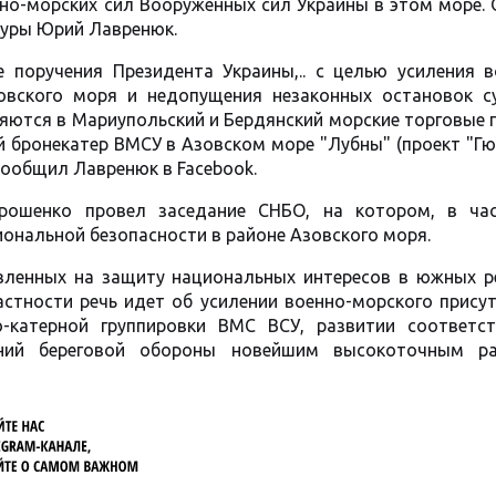
нно-морских сил Вооруженных сил Украины в этом море.
туры Юрий Лавренюк.
ие поручения Президента Украины,.. с целью усиления 
овского моря и недопущения незаконных остановок с
яются в Мариупольский и Бердянский морские торговые 
 бронекатер ВМСУ в Азовском море "Лубны" (проект "Гю
 сообщил Лавренюк в Facebook.
рошенко провел заседание СНБО, на котором, в час
ональной безопасности в районе Азовского моря.
вленных на защиту национальных интересов в южных ре
астности речь идет об усилении военно-морского прису
-катерной группировки ВМС ВСУ, развитии соответс
лений береговой обороны новейшим высокоточным р