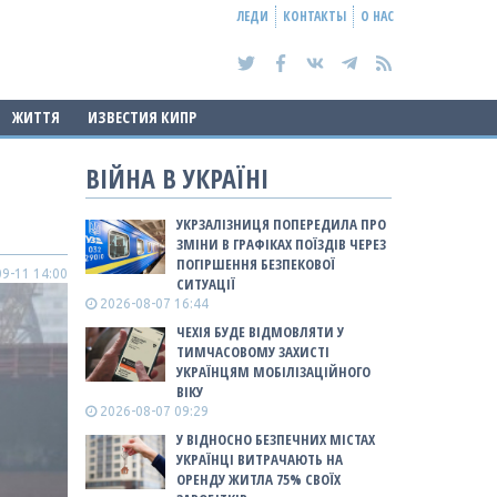
ЛЕДИ
КОНТАКТЫ
О НАС
ЖИТТЯ
ИЗВЕСТИЯ КИПР
ВІЙНА В УКРАЇНІ
УКРЗАЛІЗНИЦЯ ПОПЕРЕДИЛА ПРО
ЗМІНИ В ГРАФІКАХ ПОЇЗДІВ ЧЕРЕЗ
ПОГІРШЕННЯ БЕЗПЕКОВОЇ
9-11 14:00
СИТУАЦІЇ
2026-08-07 16:44
ЧЕХІЯ БУДЕ ВІДМОВЛЯТИ У
ТИМЧАСОВОМУ ЗАХИСТІ
УКРАЇНЦЯМ МОБІЛІЗАЦІЙНОГО
ВІКУ
2026-08-07 09:29
У ВІДНОСНО БЕЗПЕЧНИХ МІСТАХ
УКРАЇНЦІ ВИТРАЧАЮТЬ НА
ОРЕНДУ ЖИТЛА 75% СВОЇХ