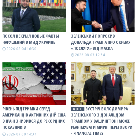
ПОСОЛ ВСКРЫЛ НОВЫЕ ФАКТЫ
ЗЕЛЕНСЬКИЙ ПОПРОСИВ
НАРУШЕНИЙ В МИД УКРАИНЫ
ДОНАЛЬДА ТРАМПА ПРО ОКРЕМУ
«ПОСЛУГУ» ВІД МАСКА
2026-08-04 16:30
2026-08-03 12:34
РІВЕНЬ ПІДТРИМКИ СЕРЕД
ЗУСТРІЧ ВОЛОДИМИРА
ФОТО
АМЕРИКАНЦІВ АКТИВНИХ ДІЙ США
ЗЕЛЕНСЬКОГО З ДОНАЛЬДОМ
В ІРАНІ ЗНИЗИВСЯ ДО РЕКОРДНИХ
ТРАМПОМ У ВАШИНГТОНІ МОЖЕ
ПОКАЗНИКІВ
РЕАНІМУВАТИ МИРНІ ПЕРЕГОВОРИ
- FINANCIAL TIMES
2026-07-30 14:37