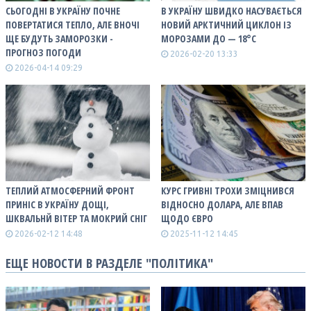
СЬОГОДНІ В УКРАЇНУ ПОЧНЕ
В УКРАЇНУ ШВИДКО НАСУВАЄТЬСЯ
ПОВЕРТАТИСЯ ТЕПЛО, АЛЕ ВНОЧІ
НОВИЙ АРКТИЧНИЙ ЦИКЛОН ІЗ
ЩЕ БУДУТЬ ЗАМОРОЗКИ -
МОРОЗАМИ ДО — 18°С
ПРОГНОЗ ПОГОДИ
2026-02-20 13:33
2026-04-14 09:29
ТЕПЛИЙ АТМОСФЕРНИЙ ФРОНТ
КУРС ГРИВНІ ТРОХИ ЗМІЦНИВСЯ
ПРИНІС В УКРАЇНУ ДОЩІ,
ВІДНОСНО ДОЛАРА, АЛЕ ВПАВ
ШКВАЛЬНЙ ВІТЕР ТА МОКРИЙ СНІГ
ЩОДО ЄВРО
2026-02-12 14:48
2025-11-12 14:45
ЕЩЕ НОВОСТИ В РАЗДЕЛЕ "ПОЛІТИКА"