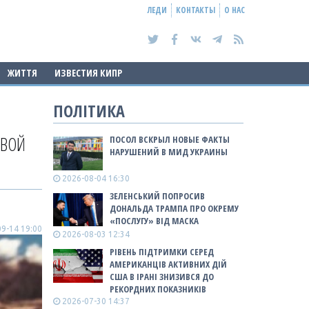
ЛЕДИ
КОНТАКТЫ
О НАС
ЖИТТЯ
ИЗВЕСТИЯ КИПР
ПОЛІТИКА
ОВОЙ
ПОСОЛ ВСКРЫЛ НОВЫЕ ФАКТЫ
НАРУШЕНИЙ В МИД УКРАИНЫ
2026-08-04 16:30
ЗЕЛЕНСЬКИЙ ПОПРОСИВ
ДОНАЛЬДА ТРАМПА ПРО ОКРЕМУ
«ПОСЛУГУ» ВІД МАСКА
9-14 19:00
2026-08-03 12:34
РІВЕНЬ ПІДТРИМКИ СЕРЕД
АМЕРИКАНЦІВ АКТИВНИХ ДІЙ
США В ІРАНІ ЗНИЗИВСЯ ДО
РЕКОРДНИХ ПОКАЗНИКІВ
2026-07-30 14:37