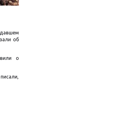
адавшем
зали об
явили о
 писали,