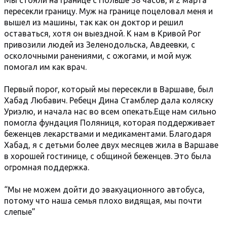
Мы стояли на границе с Польше 38 часов, и 2 марта
пересекли границу. Муж на границе поцеловал меня и
вышел из машины, так как он доктор и решил
оставаться, хотя он выездной. К нам в Кривой Рог
привозили людей из Зеленодольска, Авдеевки, с
осколочными ранениями, с ожогами, и мой муж
помогал им как врач.
Первый порог, который мы пересекли в Варшаве, был
Хабад Любавич. Ребецн Дина Стамблер дала коляску
Уриэлю, и начала нас во всем опекать.Еще нам сильно
помогла фундация Поляниця, которая поддерживает
беженцев лекарствами и медикаментами. Благодаря
Хабад, я с детьми более двух месяцев жила в Варшаве
в хорошей гостинице, с общиной беженцев. Это была
огромная поддержка.
“Мы не можем дойти до эвакуационного автобуса,
потому что наша семья плохо видящая, мы почти
слепые”