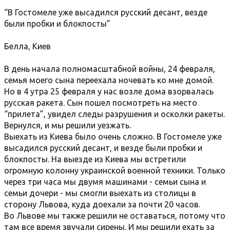
“В Гостомеле уже высадился русский десант, везде
были пробки и блокпосты”
Белла, Киев
В день начала полномасштабной войны, 24 февраля,
семья моего сына переехала ночевать ко мне домой.
Но в 4 утра 25 февраля у нас возле дома взорвалась
русская ракета. Сын пошел посмотреть на место
“прилета”, увидел следы разрушения и осколки ракеты.
Вернулся, и мы решили уезжать.
Выехать из Киева было очень сложно. В Гостомеле уже
высадился русский десант, и везде были пробки и
блокпосты. На выезде из Киева мы встретили
огромную колонну украинской военной техники. Только
через три часа мы двумя машинами - семьи сына и
семьи дочери - мы смогли выехать из столицы в
сторону Львова, куда доехали за почти 20 часов.
Во Львове мы также решили не оставаться, потому что
там все время звучали сирены. И мы решили ехать за