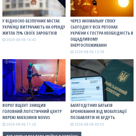
У ВІДНОСНО БЕЗПЕЧНИХ МІСТАХ
ЧЕРЕЗ АНОМАЛЬНУ СПЕКУ
УКРАЇНЦІ ВИТРАЧАЮТЬ НА ОРЕНДУ
СЬОГОДНІ У ВСІХ РЕГІОНАХ
ЖИТЛА 75% СВОЇХ ЗАРОБІТКІВ
УКРАЇНИ Є ГОСТРА НЕОБХІДНІСТЬ В
ОЩАДЛИВОМУ
2026-08-06 16:45
ЕНЕРГОСПОЖИВАННІ
2026-08-06 12:28
ВОРОГ ВЩЕНТ ЗНИЩИВ
БАГАТОДІТНИХ БАТЬКІВ
ГОЛОВНИЙ ЛОГІСТИЧНИЙ ЦЕНТР
БРОНЮВАННЯ ВІД МОБІЛІЗАЦІЇ
МЕРЕЖІ МАГАЗИНІВ NOVUS
ПОЗБАВЛЯТИ НЕ БУДУТЬ
2026-08-06 11:26
2026-08-06 09:30