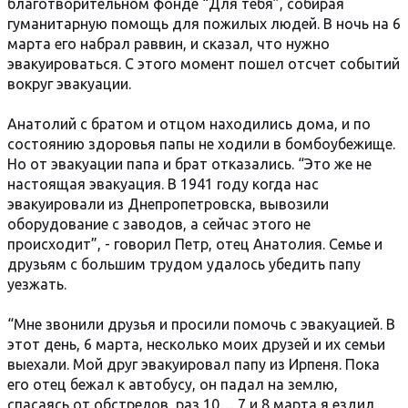
благотворительном фонде “Для тебя”, собирая
гуманитарную помощь для пожилых людей. В ночь на 6
марта его набрал раввин, и сказал, что нужно
эвакуироваться. С этого момент пошел отсчет событий
вокруг эвакуации.
Анатолий с братом и отцом находились дома, и по
состоянию здоровья папы не ходили в бомбоубежище.
Но от эвакуации папа и брат отказались. “Это же не
настоящая эвакуация. В 1941 году когда нас
эвакуировали из Днепропетровска, вывозили
оборудование с заводов, а сейчас этого не
происходит”, - говорил Петр, отец Анатолия. Семье и
друзьям с большим трудом удалось убедить папу
уезжать.
“Мне звонили друзья и просили помочь с эвакуацией. В
этот день, 6 марта, несколько моих друзей и их семьи
выехали. Мой друг эвакуировал папу из Ирпеня. Пока
его отец бежал к автобусу, он падал на землю,
спасаясь от обстрелов, раз 10… 7 и 8 марта я ездил