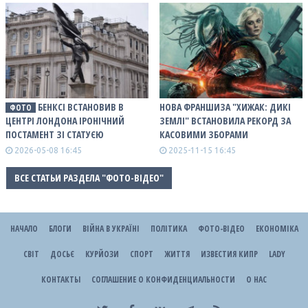
БЕНКСІ ВСТАНОВИВ В
НОВА ФРАНШИЗА "ХИЖАК: ДИКІ
ФОТО
ЦЕНТРІ ЛОНДОНА ІРОНІЧНИЙ
ЗЕМЛІ" ВСТАНОВИЛА РЕКОРД ЗА
ПОСТАМЕНТ ЗІ СТАТУЄЮ
КАСОВИМИ ЗБОРАМИ
2026-05-08 16:45
2025-11-15 16:45
ВСЕ СТАТЬИ РАЗДЕЛА "ФОТО-ВІДЕО"
НАЧАЛО
БЛОГИ
ВІЙНА В УКРАЇНІ
ПОЛІТИКА
ФОТО-ВІДЕО
ЕКОНОМІКА
СВІТ
ДОСЬЄ
КУРЙОЗИ
СПОРТ
ЖИТТЯ
ИЗВЕСТИЯ КИПР
LADY
КОНТАКТЫ
СОГЛАШЕНИЕ О КОНФИДЕНЦИАЛЬНОСТИ
О НАС