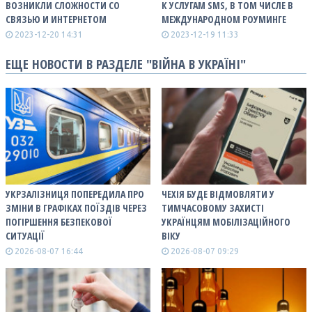
ВОЗНИКЛИ СЛОЖНОСТИ СО
К УСЛУГАМ SMS, В ТОМ ЧИСЛЕ В
СВЯЗЬЮ И ИНТЕРНЕТОМ
МЕЖДУНАРОДНОМ РОУМИНГЕ
2023-12-20 14:31
2023-12-19 11:33
ЕЩЕ НОВОСТИ В РАЗДЕЛЕ "ВІЙНА В УКРАЇНІ"
УКРЗАЛІЗНИЦЯ ПОПЕРЕДИЛА ПРО
ЧЕХІЯ БУДЕ ВІДМОВЛЯТИ У
ЗМІНИ В ГРАФІКАХ ПОЇЗДІВ ЧЕРЕЗ
ТИМЧАСОВОМУ ЗАХИСТІ
ПОГІРШЕННЯ БЕЗПЕКОВОЇ
УКРАЇНЦЯМ МОБІЛІЗАЦІЙНОГО
СИТУАЦІЇ
ВІКУ
2026-08-07 16:44
2026-08-07 09:29