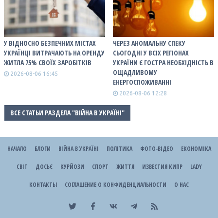
У ВІДНОСНО БЕЗПЕЧНИХ МІСТАХ
ЧЕРЕЗ АНОМАЛЬНУ СПЕКУ
УКРАЇНЦІ ВИТРАЧАЮТЬ НА ОРЕНДУ
СЬОГОДНІ У ВСІХ РЕГІОНАХ
ЖИТЛА 75% СВОЇХ ЗАРОБІТКІВ
УКРАЇНИ Є ГОСТРА НЕОБХІДНІСТЬ В
ОЩАДЛИВОМУ
2026-08-06 16:45
ЕНЕРГОСПОЖИВАННІ
2026-08-06 12:28
ВСЕ СТАТЬИ РАЗДЕЛА "ВІЙНА В УКРАЇНІ"
НАЧАЛО
БЛОГИ
ВІЙНА В УКРАЇНІ
ПОЛІТИКА
ФОТО-ВІДЕО
ЕКОНОМІКА
СВІТ
ДОСЬЄ
КУРЙОЗИ
СПОРТ
ЖИТТЯ
ИЗВЕСТИЯ КИПР
LADY
КОНТАКТЫ
СОГЛАШЕНИЕ О КОНФИДЕНЦИАЛЬНОСТИ
О НАС