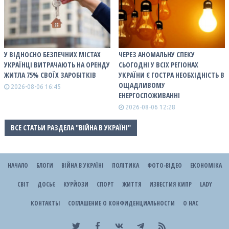
У ВІДНОСНО БЕЗПЕЧНИХ МІСТАХ
ЧЕРЕЗ АНОМАЛЬНУ СПЕКУ
УКРАЇНЦІ ВИТРАЧАЮТЬ НА ОРЕНДУ
СЬОГОДНІ У ВСІХ РЕГІОНАХ
ЖИТЛА 75% СВОЇХ ЗАРОБІТКІВ
УКРАЇНИ Є ГОСТРА НЕОБХІДНІСТЬ В
ОЩАДЛИВОМУ
2026-08-06 16:45
ЕНЕРГОСПОЖИВАННІ
2026-08-06 12:28
ВСЕ СТАТЬИ РАЗДЕЛА "ВІЙНА В УКРАЇНІ"
НАЧАЛО
БЛОГИ
ВІЙНА В УКРАЇНІ
ПОЛІТИКА
ФОТО-ВІДЕО
ЕКОНОМІКА
СВІТ
ДОСЬЄ
КУРЙОЗИ
СПОРТ
ЖИТТЯ
ИЗВЕСТИЯ КИПР
LADY
КОНТАКТЫ
СОГЛАШЕНИЕ О КОНФИДЕНЦИАЛЬНОСТИ
О НАС