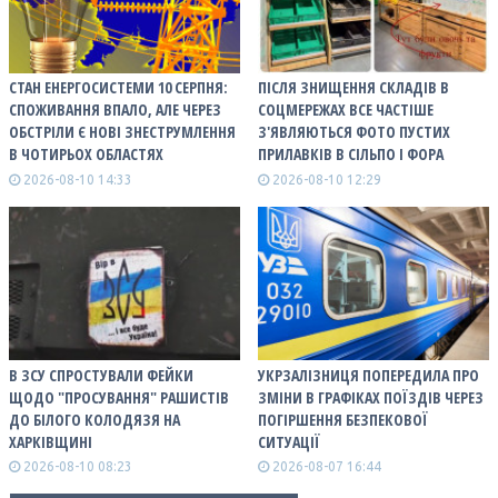
СТАН ЕНЕРГОСИСТЕМИ 10 СЕРПНЯ:
ПІСЛЯ ЗНИЩЕННЯ СКЛАДІВ В
СПОЖИВАННЯ ВПАЛО, АЛЕ ЧЕРЕЗ
СОЦМЕРЕЖАХ ВСЕ ЧАСТІШЕ
ОБСТРІЛИ Є НОВІ ЗНЕСТРУМЛЕННЯ
З'ЯВЛЯЮТЬСЯ ФОТО ПУСТИХ
В ЧОТИРЬОХ ОБЛАСТЯХ
ПРИЛАВКІВ В СІЛЬПО І ФОРА
2026-08-10 14:33
2026-08-10 12:29
В ЗСУ СПРОСТУВАЛИ ФЕЙКИ
УКРЗАЛІЗНИЦЯ ПОПЕРЕДИЛА ПРО
ЩОДО "ПРОСУВАННЯ" РАШИСТІВ
ЗМІНИ В ГРАФІКАХ ПОЇЗДІВ ЧЕРЕЗ
ДО БІЛОГО КОЛОДЯЗЯ НА
ПОГІРШЕННЯ БЕЗПЕКОВОЇ
ХАРКІВЩИНІ
СИТУАЦІЇ
2026-08-10 08:23
2026-08-07 16:44