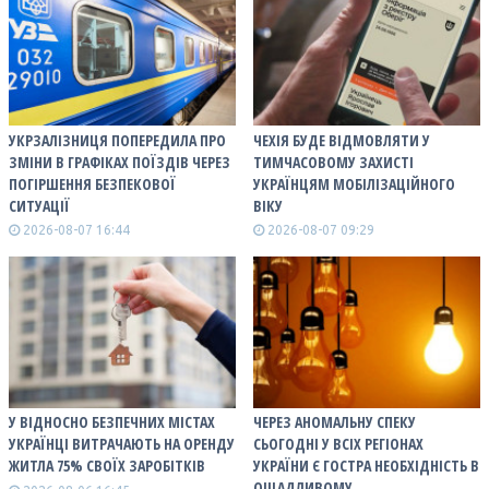
УКРЗАЛІЗНИЦЯ ПОПЕРЕДИЛА ПРО
ЧЕХІЯ БУДЕ ВІДМОВЛЯТИ У
ЗМІНИ В ГРАФІКАХ ПОЇЗДІВ ЧЕРЕЗ
ТИМЧАСОВОМУ ЗАХИСТІ
ПОГІРШЕННЯ БЕЗПЕКОВОЇ
УКРАЇНЦЯМ МОБІЛІЗАЦІЙНОГО
СИТУАЦІЇ
ВІКУ
2026-08-07 16:44
2026-08-07 09:29
У ВІДНОСНО БЕЗПЕЧНИХ МІСТАХ
ЧЕРЕЗ АНОМАЛЬНУ СПЕКУ
УКРАЇНЦІ ВИТРАЧАЮТЬ НА ОРЕНДУ
СЬОГОДНІ У ВСІХ РЕГІОНАХ
ЖИТЛА 75% СВОЇХ ЗАРОБІТКІВ
УКРАЇНИ Є ГОСТРА НЕОБХІДНІСТЬ В
ОЩАДЛИВОМУ