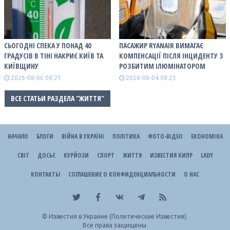
СЬОГОДНІ СПЕКА У ПОНАД 40
ПАСАЖИР RYANAIR ВИМАГАЄ
ГРАДУСІВ В ТІНІ НАКРИЄ КИЇВ ТА
КОМПЕНСАЦІЇ ПІСЛЯ ІНЦИДЕНТУ З
КИЇВЩИНУ
РОЗБИТИМ ІЛЮМІНАТОРОМ
2026-08-06 08:21
2026-08-04 08:23
ВСЕ СТАТЬИ РАЗДЕЛА "ЖИТТЯ"
НАЧАЛО
БЛОГИ
ВІЙНА В УКРАЇНІ
ПОЛІТИКА
ФОТО-ВІДЕО
ЕКОНОМІКА
СВІТ
ДОСЬЄ
КУРЙОЗИ
СПОРТ
ЖИТТЯ
ИЗВЕСТИЯ КИПР
LADY
КОНТАКТЫ
СОГЛАШЕНИЕ О КОНФИДЕНЦИАЛЬНОСТИ
О НАС
©
Известия в Украине (Политические Известия).
Все права защищены.