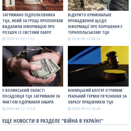
ЗАТРИМАНО ПІДПОЛКОВНИКА
ВІДКРИТО КРИМІНАЛЬНЕ
ТЦК, ЯКИЙ ЗА ГРОЩІ ПРОПОНУВАВ
ПРОВАДЖЕННЯ ЩОДО
ВИДАЛИЛИ ІНФОРМАЦІЮ ПРО
ІНФОРМАЦІЇ ПРО ПОРУШЕННЯ У
РОЗШУК ІЗ СИСТЕМИ ОБЕРІГ
ТЕРНОПІЛЬСЬКОМУ ТЦК
2026-07-02 11:33
2026-06-15 08:24
У ВОЛИНСЬКИЙ ОБЛАСТІ
ВІННИЦЬКИЙ БЛОГЕР ОТРИМАВ
ПОСАДОВЦЯ ТЦК ЗАТРИМАЛИ ЗА
РЕАЛЬНИЙ ТЕРМІН УВ'ЯЗНЕННЯ ЗА
ФАКТОМ ОДЕРЖАННЯ ХАБАРЯ
ОБРАЗУ ПРАЦІВНИКІВ ТЦК
2026-06-12 13:34
2026-06-10 16:44
ЕЩЕ НОВОСТИ В РАЗДЕЛЕ "ВІЙНА В УКРАЇНІ"