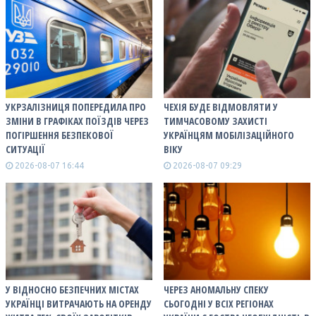
УКРЗАЛІЗНИЦЯ ПОПЕРЕДИЛА ПРО
ЧЕХІЯ БУДЕ ВІДМОВЛЯТИ У
ЗМІНИ В ГРАФІКАХ ПОЇЗДІВ ЧЕРЕЗ
ТИМЧАСОВОМУ ЗАХИСТІ
ПОГІРШЕННЯ БЕЗПЕКОВОЇ
УКРАЇНЦЯМ МОБІЛІЗАЦІЙНОГО
СИТУАЦІЇ
ВІКУ
2026-08-07 16:44
2026-08-07 09:29
У ВІДНОСНО БЕЗПЕЧНИХ МІСТАХ
ЧЕРЕЗ АНОМАЛЬНУ СПЕКУ
УКРАЇНЦІ ВИТРАЧАЮТЬ НА ОРЕНДУ
СЬОГОДНІ У ВСІХ РЕГІОНАХ